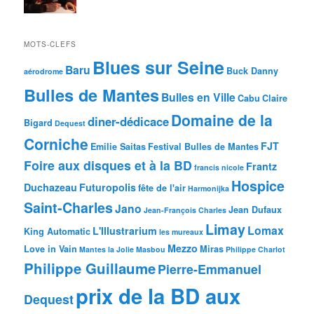
MOTS-CLEFS
Blues sur Seine
Baru
Buck Danny
aérodrome
Bulles de Mantes
Bulles en Ville
Cabu
Claire
Domaine de la
diner-dédicace
Bigard
Dequest
Corniche
FJT
Emilie Saitas
Festival Bulles de Mantes
Foire aux disques et à la BD
Frantz
francis nicole
Hospice
Duchazeau
Futuropolis
fête de l'air
Harmonijka
Saint-Charles
Jano
Jean Dufaux
Jean-François Charles
Limay
Lomax
L'Illustrarium
King Automatic
les mureaux
Mezzo
Love in Vain
Miras
Mantes la Jolie
Masbou
Philippe Charlot
Philippe Guillaume
Pierre-Emmanuel
prix de la BD aux
Dequest