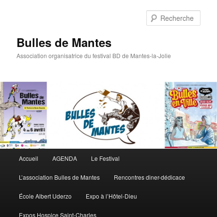
Rech
Bulles de Mantes
Association organisatrice du festival BD de Mantes-la-Jolie
Menu principal
Accueil
AGENDA
Le Festival
Aller au contenu principal
Aller au contenu secondaire
L’association Bulles de Mantes
Rencontres diner-dédicace
École Albert Uderzo
Expo à l’Hôtel-Dieu
Expos Hospice Saint-Charles