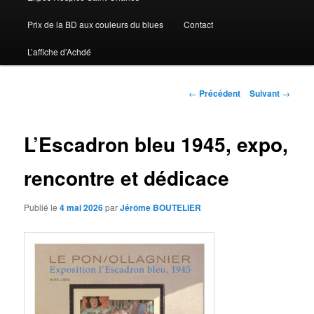
Prix de la BD aux couleurs du blues
Contact
L’affiche d’Achdé
Navigation des articles
←
Précédent
Suivant
→
L’Escadron bleu 1945, expo,
rencontre et dédicace
Publié le
4 mai 2026
par
Jérôme BOUTELIER