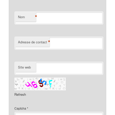
*
Nom
*
Adresse de contact
Site web
Refresh
Captcha
*