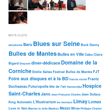
MOTS-CLEFS
Blues sur Seine
Baru
Buck Danny
aérodrome
Bulles de Mantes
Bulles en Ville
Cabu
Claire
Domaine de la
diner-dédicace
Bigard
Dequest
Corniche
FJT
Emilie Saitas
Festival Bulles de Mantes
Foire aux disques et à la BD
Frantz
francis nicole
Hospice
Duchazeau
Futuropolis
fête de l'air
Harmonijka
Saint-Charles
Jano
Jean Dufaux
Jean-François Charles
Limay
Lomax
L'Illustrarium
King Automatic
les mureaux
Mezzo
Love in Vain
Miras
Mantes la Jolie
Masbou
Philippe Charlot