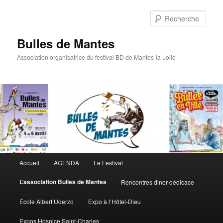
Rech
Bulles de Mantes
Association organisatrice du festival BD de Mantes-la-Jolie
Menu principal
Accueil
AGENDA
Le Festival
Aller au contenu principal
Aller au contenu secondaire
L’association Bulles de Mantes
Rencontres diner-dédicace
École Albert Uderzo
Expo à l’Hôtel-Dieu
Expos Hospice Saint-Charles