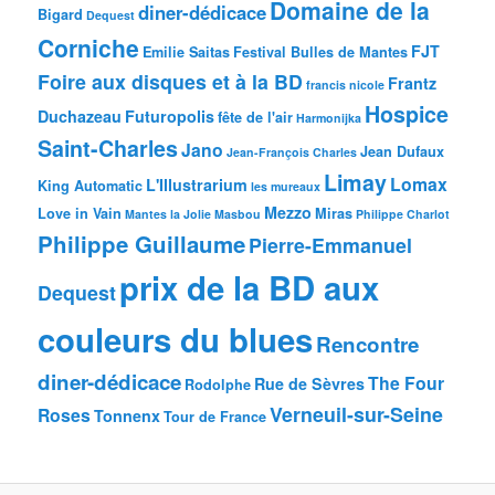
Domaine de la
diner-dédicace
Bigard
Dequest
Corniche
FJT
Emilie Saitas
Festival Bulles de Mantes
Foire aux disques et à la BD
Frantz
francis nicole
Hospice
Duchazeau
Futuropolis
fête de l'air
Harmonijka
Saint-Charles
Jano
Jean Dufaux
Jean-François Charles
Limay
Lomax
L'Illustrarium
King Automatic
les mureaux
Mezzo
Love in Vain
Miras
Mantes la Jolie
Masbou
Philippe Charlot
Philippe Guillaume
Pierre-Emmanuel
prix de la BD aux
Dequest
couleurs du blues
Rencontre
diner-dédicace
The Four
Rue de Sèvres
Rodolphe
Verneuil-sur-Seine
Roses
Tonnenx
Tour de France