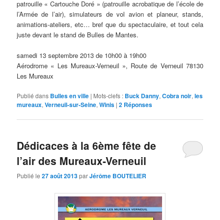
patrouille « Cartouche Doré » (patrouille acrobatique de l’école de
l’Armée de l’air), simulateurs de vol avion et planeur, stands,
animations-ateliers, etc… bref que du spectaculaire, et tout cela
juste devant le stand de Bulles de Mantes.
samedi 13 septembre 2013 de 10h00 à 19h00
Aérodrome « Les Mureaux-Verneuil », Route de Verneuil 78130
Les Mureaux
Publié dans
Bulles en ville
|
Mots-clefs :
Buck Danny
,
Cobra noir
,
les
mureaux
,
Verneuil-sur-Seine
,
Winis
|
2
Réponses
Dédicaces à la 6ème fête de
l’air des Mureaux-Verneuil
Publié le
27 août 2013
par
Jérôme BOUTELIER