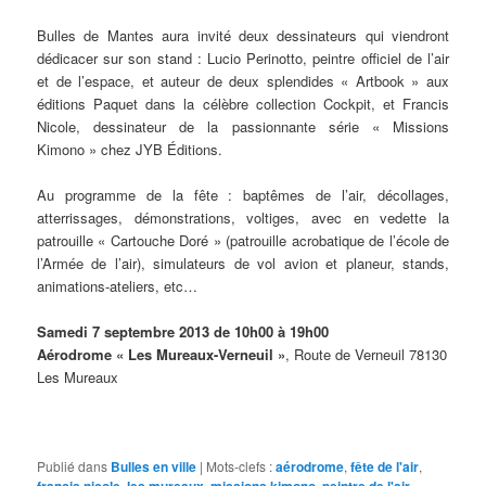
Bulles de Mantes aura invité deux dessinateurs qui viendront
dédicacer sur son stand : Lucio Perinotto, peintre officiel de l’air
et de l’espace, et auteur de deux splendides « Artbook » aux
éditions Paquet dans la célèbre collection Cockpit, et Francis
Nicole, dessinateur de la passionnante série « Missions
Kimono » chez JYB Éditions.
Au programme de la fête : baptêmes de l’air, décollages,
atterrissages, démonstrations, voltiges, avec en vedette la
patrouille « Cartouche Doré » (patrouille acrobatique de l’école de
l’Armée de l’air), simulateurs de vol avion et planeur, stands,
animations-ateliers, etc…
Samedi 7 septembre 2013 de 10h00 à 19h00
Aérodrome « Les Mureaux-Verneuil »
, Route de Verneuil 78130
Les Mureaux
Publié dans
Bulles en ville
|
Mots-clefs :
aérodrome
,
fête de l'air
,
,
,
,
,