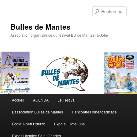
Rech
Bulles de Mantes
Association organisatrice du festival BD de Mantes-la-Jolie
Menu principal
Accueil
AGENDA
Le Festival
Aller au contenu principal
Aller au contenu secondaire
L’association Bulles de Mantes
Rencontres diner-dédicace
École Albert Uderzo
Expo à l’Hôtel-Dieu
Expos Hospice Saint-Charles