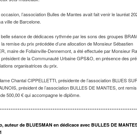
 occasion, l’association Bulles de Mantes avait fait venir le lauréat 2
a ville de Barcelone.
 belle séance de dédicaces rythmée par les sons des groupes BRA
a remise du prix précédée d’une allocation de Monsieur Sébastien
, maire de Follainville-Dennemont, a été effectuée par Monsieur R
résident de la Communauté Urbaine GPS&O, en présence des pré
ations organisatrices du prix.
dame Chantal CIPPELLETTI, présidente de l’association BLUES SU
AUNOIS, président de l’association BULLES DE MANTES, ont remis à
de 500,00 € qui accompagne le diplôme.
***************************************************************************
ño, auteur de BLUESMAN en dédicace avec BULLES DE MANTES l
1