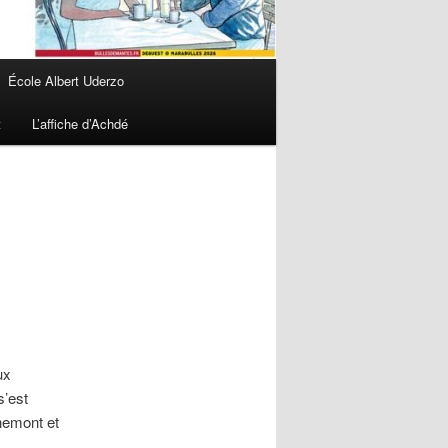
École Albert Uderzo
t
L’affiche d’Achdé
ux
s’est
nemont et