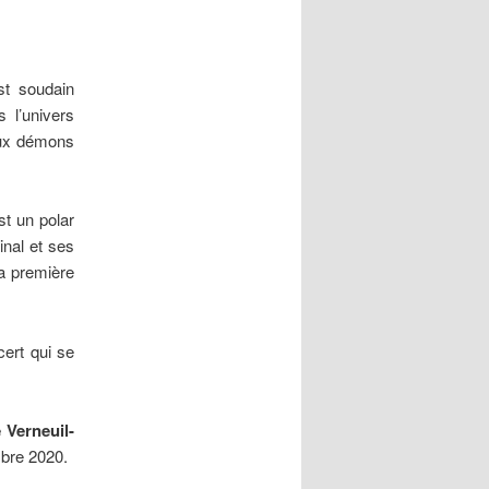
st soudain
 l’univers
eux démons
t un polar
inal et ses
a première
cert qui se
 Verneuil-
mbre 2020.