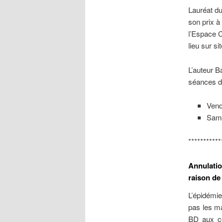
Lauréat d
son prix à
l’Espace 
lieu sur si
L’auteur 
séances d
Vend
Same
***********
Annulatio
raison de
L’épidémie
pas les ma
BD aux co