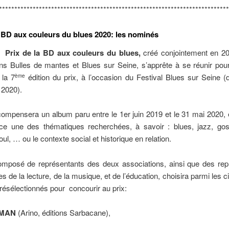
***************************************************************************
a BD aux couleurs du blues 2020: les nominés
du
Prix de la BD aux couleurs du blues,
créé conjointement en 20
ns Bulles de mantes et Blues sur Seine, s’apprête à se réunir pour
 la 7
édition du prix, à l’occasion du Festival Blues sur Seine 
ème
2020).
compensera un album paru entre le 1er juin 2019 et le 31 mai 2020,
ce une des thématiques recherchées, à savoir : blues, jazz, gos
soul, … ou le contexte social et historique en relation.
composé de représentants des deux associations, ainsi que des rep
 de la lecture, de la musique, et de l’éducation, choisira parmi les 
résélectionnés pour concourir au prix:
MAN
(Arino, éditions Sarbacane),