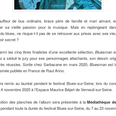
auffeur de bus ordinaire, brave père de famille et mari aimant, e
 par sa vieille passion pour la musique. Mais en replongeant dans
du blues, ne risque-t-il pas de se retrouver aux prises avec ses vi
ir secret ?
armi les cinq titres finalistes d’une excellente sélection,
Bluesman
es
i a séduit le jury pour ses personnages attachants, son dessin orig
très réussies. Sortie chez Sarbacane en mars 2020,
Bluesman
est l
inée publiée en France de Raul Arino.
ra remis au lauréat pendant le festival Blues-sur-Seine, lors du con
 14 novembre 2020 à l’Espace Maurice Béjart de Verneuil-sur-Seine.
ition des planches de l’album sera présentée à la
Médiathèque de
e
pendant toute la durée du festival Blues-sur-Seine, du 7 au 23 nove