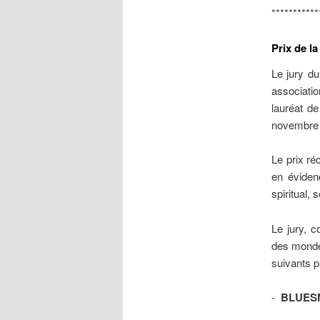
***********
Prix de l
Le jury 
associatio
lauréat de
novembre 
Le prix ré
en éviden
spiritual, 
Le jury, 
des mondes
suivants p
-
BLUES