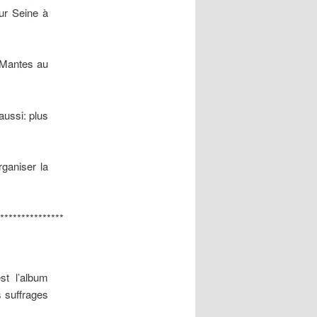
ur Seine à
s Mantes au
aussi: plus
rganiser la
***************
est l’album
s suffrages