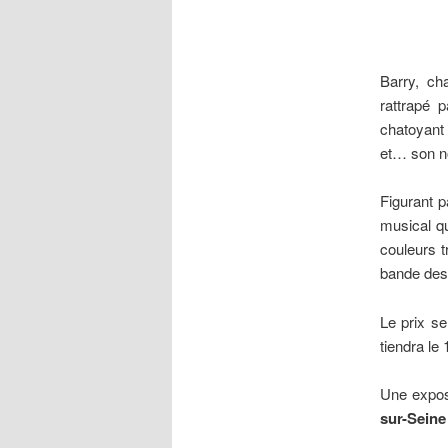
Barry, ch
rattrapé
chatoyant 
et… son no
Figurant p
musical qu
couleurs 
bande dess
Le prix se
tiendra le
Une expos
sur-Sein