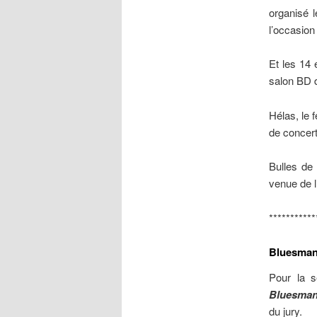
organisé 
l’occasion
Et les 14 
salon BD d
Hélas, le 
de concert
Bulles de 
venue de l
***********
Bluesman 
Pour la s
Bluesma
du jury.