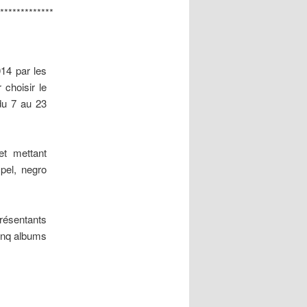
*************
14 par les
 choisir le
(du 7 au 23
 et mettant
pel, negro
résentants
cinq albums