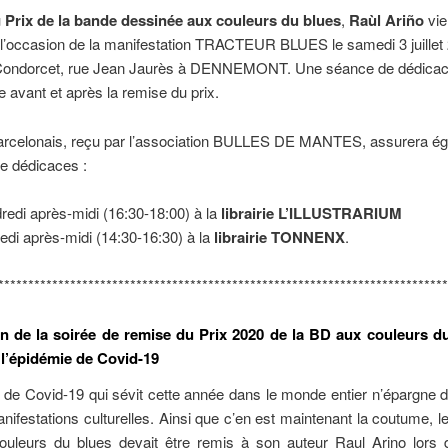
u
Prix de la bande dessinée aux couleurs du blues
,
Raùl Ariño
vie
 l’occasion de la manifestation TRACTEUR BLUES le samedi 3 juillet
Condorcet, rue Jean Jaurès à DENNEMONT. Une séance de dédicac
te avant et après la remise du prix.
Barcelonais, reçu par l’association BULLES DE MANTES, assurera é
e dédicaces :
redi après-midi (16:30-18:00) à la
librairie L’ILLUSTRARIUM
di après-midi (14:30-16:30) à la
librairie TONNENX
.
***************************************************************************
n de la soirée de remise du Prix 2020 de la BD aux couleurs d
 l’épidémie de Covid-19
 de Covid-19 qui sévit cette année dans le monde entier n’épargne
nifestations culturelles. Ainsi que c’en est maintenant la coutume, le
uleurs du blues devait être remis à son auteur Raul Arino lors 