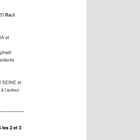
020
Ra
ú
l
MA et
aphaël
sidents
R SEINE et
 l’auteur
*************
es 2 et 3