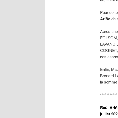
Pour cette
Ariño
de s
Après une
FOLSOM, l
LAVANCIER
COGNET, p
des associ
Enfin, Ma
Bernard L
la somme 
***********
Raùl Ari
juillet 202