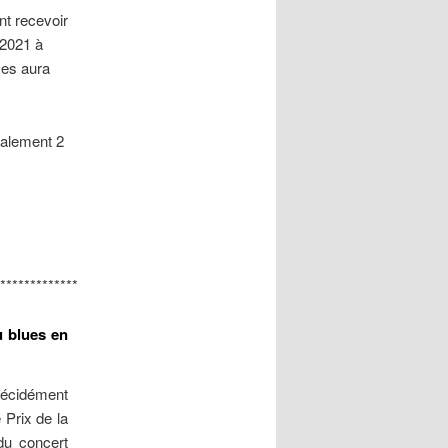
nt recevoir
 2021 à
es aura
galement 2
*************
u blues en
 décidément
 Prix de la
du concert