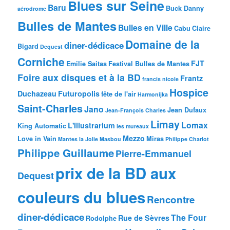
Blues sur Seine
Baru
Buck Danny
aérodrome
Bulles de Mantes
Bulles en Ville
Cabu
Claire
Domaine de la
diner-dédicace
Bigard
Dequest
Corniche
FJT
Emilie Saitas
Festival Bulles de Mantes
Foire aux disques et à la BD
Frantz
francis nicole
Hospice
Duchazeau
Futuropolis
fête de l'air
Harmonijka
Saint-Charles
Jano
Jean Dufaux
Jean-François Charles
Limay
Lomax
L'Illustrarium
King Automatic
les mureaux
Mezzo
Love in Vain
Miras
Mantes la Jolie
Masbou
Philippe Charlot
Philippe Guillaume
Pierre-Emmanuel
prix de la BD aux
Dequest
couleurs du blues
Rencontre
diner-dédicace
The Four
Rue de Sèvres
Rodolphe