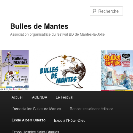
Rech
Bulles de Mantes
Association organisatrice du festival BD de Mantes-la-Jolie
Menu principal
Accueil
AGENDA
Le Festival
Aller au contenu principal
Aller au contenu secondaire
L’association Bulles de Mantes
Rencontres diner-dédicace
École Albert Uderzo
Expo à l’Hôtel-Dieu
Expos Hospice Saint-Charles