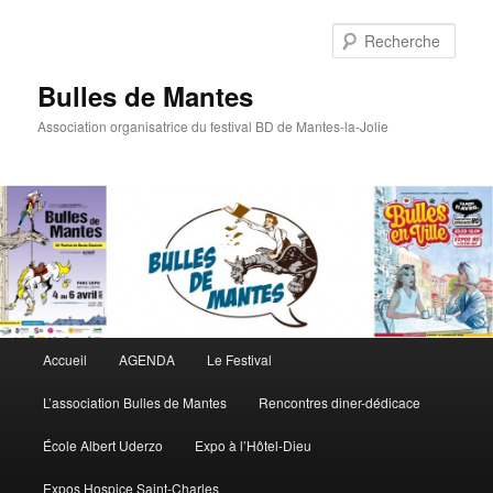
Rech
Bulles de Mantes
Association organisatrice du festival BD de Mantes-la-Jolie
Menu principal
Accueil
AGENDA
Le Festival
Aller au contenu principal
Aller au contenu secondaire
L’association Bulles de Mantes
Rencontres diner-dédicace
École Albert Uderzo
Expo à l’Hôtel-Dieu
Expos Hospice Saint-Charles