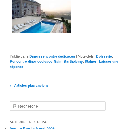
Publié dans
Dîners rencontre dédicaces
|
Mots-clefs :
Boisserie
,
Rencontre diner-dédicace
,
Saint-Barthélémy
,
Stalner
|
Laisser une
réponse
Navigation des articles
←
Articles plus anciens
Recherche
AUTEURS EN DÉDICACE
Yan Le Pon le 9 mai 2026