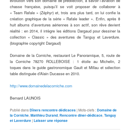
évolution vers son domaine de prédilection, à savoir l’aviation de
chasse française, puisqu’il se voit proposer de collaborer à
« Team Rafale » (Zéphyr) et, trois ans plus tard, on lui confie la
création graphique de la série « Rafale leader ». Enfin, après 8
huit albums d’aventures aériennes à son actif, son rêve devient
réalité : en 2014, il intègre les éditions Dargaud pour dessiner la
collection « Classic » des aventures de Tanguy et Laverdure.
(biographie copyright Dargaud)
Domaine de la Corniche, restaurant Le Panoramique, 5, route de
la Corniche 78270 ROLLEBOISE : 1 étoile au Michelin, 2
toques dans le guide gastronomique Gault et Millau et sélection
table distinguée d’Alain Ducasse en 2010.
http://www.domainedelacorniche.com
Bernard LAUNOIS
Publié dans
Dîners rencontre dédicaces
|
Mots-clefs :
Domaine de
la Corniche
,
Matthieu Durand
,
Rencontre diner-dédicace
,
Tanguy
et Laverdure
|
Laisser une réponse