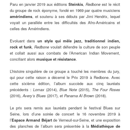
Paru en janvier 2019 aux éditions
Steinkis
,
Redbone
est le récit
du groupe de rock éponyme, fondé en 1969 par quatre musiciens
amérindiens
, et soutenu à ses débuts par Jimi Hendrix, lequel
voyait un parallèle entre les difficultés des Afro-Américains et
celles des Amérindiens.
Evoluant dans
un style qui mêle jazz, traditionnel indien,
rock et funk
,
Redbone
voulait défendre la culture de son peuple
et collait aussi aux combats de l’American Indian Movement,
conciliant alors
musique et résistance
.
L’histoire singulière de ce groupe a touché les membres du jury,
qui pour cette raison a décerné le Prix 2019 à Redbone. Avec
cette sixième édition, l’album succède aux cinq lauréats
précédents :
Lomax
(2014),
Blue Note
(2015),
The Four Roses
(2016),
Avery’s Blues
(2017), et
Panama Al Brown
(2018).
Le prix sera remis aux lauréats pendant le festival Blues sur
Seine, lors d’une soirée de concert le 16 novembre 2019 à
l’
Espace Armand Béjart
de Verneuil-sur-Seine, et une exposition
des planches de l’album sera présentée à la
Médiathèque de