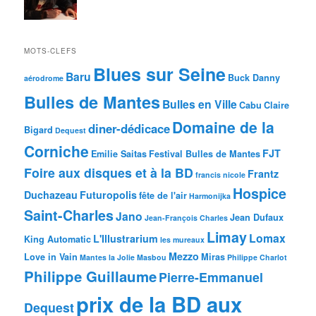
MOTS-CLEFS
Blues sur Seine
Baru
Buck Danny
aérodrome
Bulles de Mantes
Bulles en Ville
Cabu
Claire
Domaine de la
diner-dédicace
Bigard
Dequest
Corniche
FJT
Emilie Saitas
Festival Bulles de Mantes
Foire aux disques et à la BD
Frantz
francis nicole
Hospice
Duchazeau
Futuropolis
fête de l'air
Harmonijka
Saint-Charles
Jano
Jean Dufaux
Jean-François Charles
Limay
Lomax
L'Illustrarium
King Automatic
les mureaux
Mezzo
Love in Vain
Miras
Mantes la Jolie
Masbou
Philippe Charlot
Philippe Guillaume
Pierre-Emmanuel
prix de la BD aux
Dequest