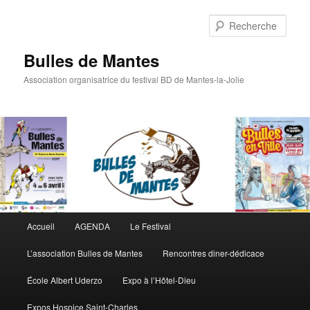
Rech
Bulles de Mantes
Association organisatrice du festival BD de Mantes-la-Jolie
Menu principal
Accueil
AGENDA
Le Festival
Aller au contenu principal
Aller au contenu secondaire
L’association Bulles de Mantes
Rencontres diner-dédicace
École Albert Uderzo
Expo à l’Hôtel-Dieu
Expos Hospice Saint-Charles