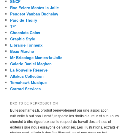
SNCF
Roc-Eclerc Mantes-la-Jolie
Peugeot Vauban Buchelay
Parc de Thoiry
TF1
Chocolats Colas
Graphic Style
Librairie Tonnenx
Beau Marché
Mr Bricolage Mantes-la-Jolie
Galerie Daniel Maghen
La Nouvelle Réserve
Attakus Collection
Tomahawk Musique
Carrard Services
DROITS DE REPRODUCTION
Bullesdemantes.fr, produit bénévolement par une association
culturelle à but non lucratif, respecte les droits d’auteur et a toujours
cherché à être rigoureux sur le respect du travail des artistes et
éditeurs que nous essayons de valoriser. Les illustrations, extraits et
photos sont utilisés à des fins illustratives et non dans un but