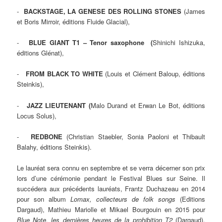
-
BACKSTAGE, LA GENESE DES ROLLING STONES
(James
et Boris Mirroir, éditions Fluide Glacial),
-
BLUE GIANT T1 – Tenor saxophone
(
Shinichi Ishizuka,
éditions Glénat),
-
FROM BLACK TO WHITE
(Louis et Clément Baloup, éditions
Steinkis),
-
JAZZ LIEUTENANT (
Malo Durand et Erwan Le Bot, éditions
Locus Solus),
-
REDBONE
(Christian Staebler, Sonia Paoloni et Thibault
Balahy, éditions Steinkis).
Le lauréat sera connu en septembre et se verra décerner son prix
lors d’une cérémonie pendant le Festival Blues sur Seine. Il
succédera aux précédents lauréats, Frantz Duchazeau en 2014
pour son album
Lomax, collecteurs de folk songs
(Editions
Dargaud), Mathieu Mariolle et Mikael Bourgouin en 2015 pour
Blue Note, les dernières heures de la prohibition T2
(Dargaud),