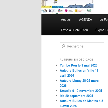
Menu principal
Accueil
AGENDA
Le Fe
Aller au contenu principal
Aller au contenu secondaire
Expo à l’Hôtel-Dieu
Expos Ho
Recherche
AUTEURS EN DÉDICACE
Yan Le Pon le 9 mai 2026
Auteurs Bulles en Ville 11
avril 2026
Auteurs Limay 28-29 mars
2026
Smudja 9-10 novembre 2025
Ida 20 septembre 2025
Auteurs Bulles de Mantes 4-5-
6 avril 2025