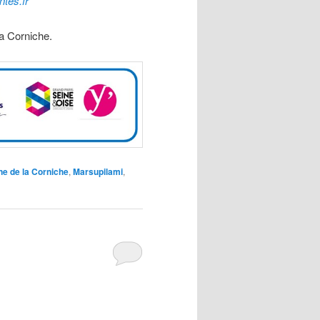
tes.fr
a Corniche.
e de la Corniche
,
Marsupilami
,