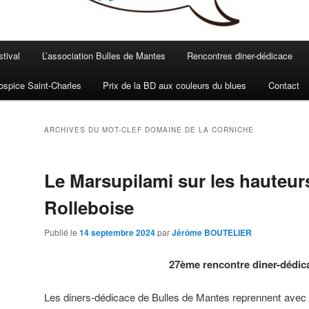
stival
L’association Bulles de Mantes
Rencontres diner-dédicace
spice Saint-Charles
Prix de la BD aux couleurs du blues
Contact
ARCHIVES DU MOT-CLEF
DOMAINE DE LA CORNICHE
Le Marsupilami sur les hauteur
Rolleboise
Publié le
14 septembre 2024
par
Jérôme BOUTELIER
27ème rencontre diner-dédic
Les diners-dédicace de Bulles de Mantes reprennent avec un