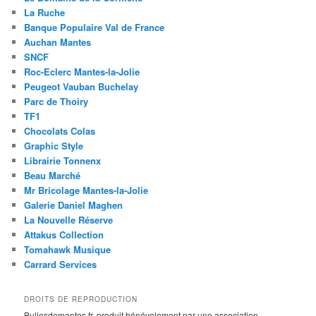
La Ruche
Banque Populaire Val de France
Auchan Mantes
SNCF
Roc-Eclerc Mantes-la-Jolie
Peugeot Vauban Buchelay
Parc de Thoiry
TF1
Chocolats Colas
Graphic Style
Librairie Tonnenx
Beau Marché
Mr Bricolage Mantes-la-Jolie
Galerie Daniel Maghen
La Nouvelle Réserve
Attakus Collection
Tomahawk Musique
Carrard Services
DROITS DE REPRODUCTION
Bullesdemantes.fr, produit bénévolement par une association