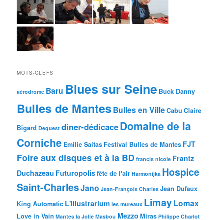
MOTS-CLEFS
Blues sur Seine
Baru
Buck Danny
aérodrome
Bulles de Mantes
Bulles en Ville
Cabu
Claire
Domaine de la
diner-dédicace
Bigard
Dequest
Corniche
FJT
Emilie Saitas
Festival Bulles de Mantes
Foire aux disques et à la BD
Frantz
francis nicole
Hospice
Duchazeau
Futuropolis
fête de l'air
Harmonijka
Saint-Charles
Jano
Jean Dufaux
Jean-François Charles
Limay
Lomax
L'Illustrarium
King Automatic
les mureaux
Mezzo
Love in Vain
Miras
Mantes la Jolie
Masbou
Philippe Charlot