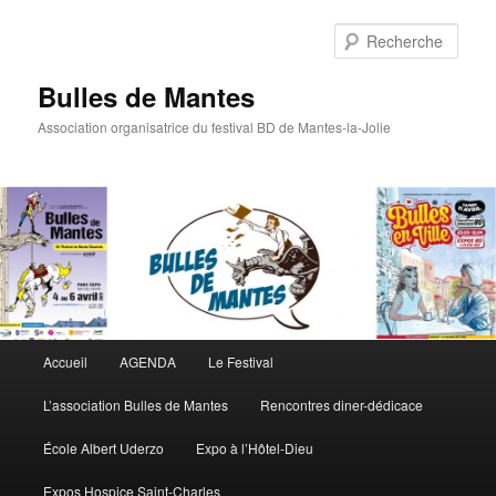
Rech
Bulles de Mantes
Association organisatrice du festival BD de Mantes-la-Jolie
Menu principal
Accueil
AGENDA
Le Festival
Aller au contenu principal
Aller au contenu secondaire
L’association Bulles de Mantes
Rencontres diner-dédicace
École Albert Uderzo
Expo à l’Hôtel-Dieu
Expos Hospice Saint-Charles