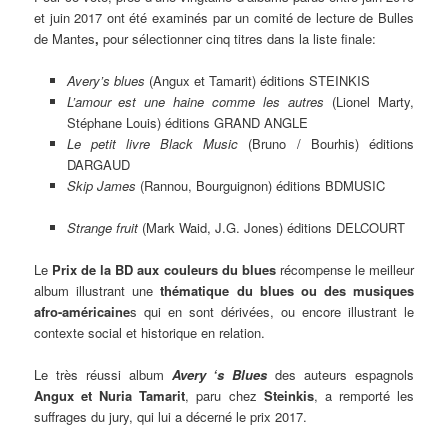
et juin 2017 ont été examinés par un comité de lecture de Bulles
de Mantes
,
pour sélectionner cinq titres dans la liste finale:
Avery’s blues
(Angux et Tamarit) éditions STEINKIS
L’amour est une haine comme les autres
(Lionel Marty,
Stéphane Louis) éditions GRAND ANGLE
Le petit livre Black Music
(Bruno / Bourhis) éditions
DARGAUD
Skip James
(Rannou, Bourguignon) éditions BDMUSIC
Strange fruit
(Mark Waid, J.G. Jones) éditions DELCOURT
Le
Prix de la BD aux couleurs du blues
récompense le meilleur
album illustrant une
thématique du blues ou des musiques
afro-américaine
s qui en sont dérivées, ou encore illustrant le
contexte social et historique en relation.
Le très réussi album
Avery ‘s Blues
des auteurs espagnols
Angux et Nuria Tamarit
, paru chez
Steinkis
, a remporté les
suffrages du jury, qui lui a décerné le prix 2017.