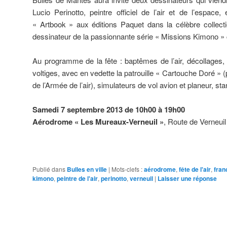
Lucio Perinotto, peintre officiel de l’air et de l’espace
« Artbook » aux éditions Paquet dans la célèbre collecti
dessinateur de la passionnante série « Missions Kimono »
Au programme de la fête : baptêmes de l’air, décollages, 
voltiges, avec en vedette la patrouille « Cartouche Doré » (p
de l’Armée de l’air), simulateurs de vol avion et planeur, st
Samedi 7 septembre 2013 de 10h00 à 19h00
Aérodrome « Les Mureaux-Verneuil »
, Route de Verneu
Publié dans
Bulles en ville
|
Mots-clefs :
aérodrome
,
fête de l'air
,
fran
kimono
,
peintre de l'air
,
perinotto
,
verneuil
|
Laisser une réponse