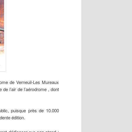
drome de Verneuil-Les Mureaux
te de l’air de l’aérodrome , dont
ublic, puisque près de 10.000
dente édition.
ront dédicacer sur son stand :