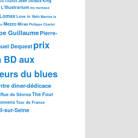
Jean Dufaux
King
is Charles
L'Illustrarium
les mureaux
Lomax
Love in Vain
Mantes la
Mezzo
Miras
ou
Philippe Charlot
ppe Guillaume
Pierre-
prix
uel Dequest
a BD aux
eurs du blues
tre diner-dédicace
The Four
Rue de Sèvres
onnenx
Tour de France
l-sur-Seine