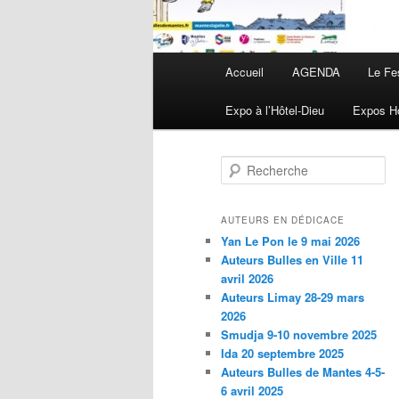
Menu principal
Accueil
AGENDA
Le Fe
Aller au contenu principal
Aller au contenu secondaire
Expo à l’Hôtel-Dieu
Expos Ho
Recherche
AUTEURS EN DÉDICACE
Yan Le Pon le 9 mai 2026
Auteurs Bulles en Ville 11
avril 2026
Auteurs Limay 28-29 mars
2026
Smudja 9-10 novembre 2025
Ida 20 septembre 2025
Auteurs Bulles de Mantes 4-5-
6 avril 2025