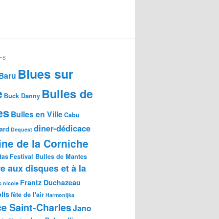
FS
Blues sur
Baru
e
Bulles de
Buck Danny
es
Bulles en Ville
Cabu
diner-dédicace
gard
Dequest
ne de la Corniche
tas
Festival Bulles de Mantes
re aux disques et à la
Frantz Duchazeau
s nicole
lis
fête de l'air
Harmonijka
e Saint-Charles
Jano