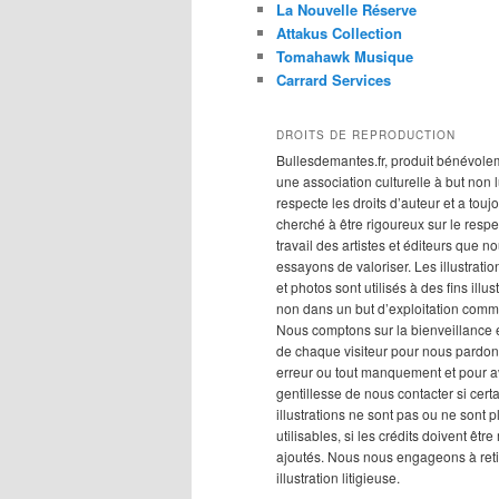
La Nouvelle Réserve
Attakus Collection
Tomahawk Musique
Carrard Services
DROITS DE REPRODUCTION
Bullesdemantes.fr, produit bénévole
une association culturelle à but non lu
respecte les droits d’auteur et a touj
cherché à être rigoureux sur le respe
travail des artistes et éditeurs que n
essayons de valoriser. Les illustration
et photos sont utilisés à des fins illus
non dans un but d’exploitation comm
Nous comptons sur la bienveillance e
de chaque visiteur pour nous pardon
erreur ou tout manquement et pour av
gentillesse de nous contacter si cert
illustrations ne sont pas ou ne sont p
utilisables, si les crédits doivent êtr
ajoutés. Nous nous engageons à reti
illustration litigieuse.