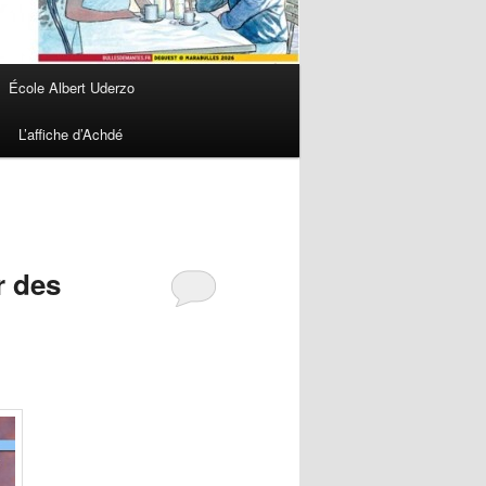
École Albert Uderzo
L’affiche d’Achdé
r des