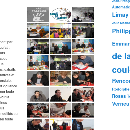
Jean-Franço
Automatic
Limay
Jolie
Masb
Phili
ment par
Emman
cratif,
de l
ours
ct du
ous
coul
s, extraits
tratives et
Rencon
erciale.
t vigilance
Rodolphe
ner toute
Roses
T
oir la
Verneui
aines
lus
e modifiés ou
rer toute