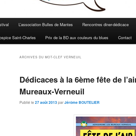
stival
L’association Bulles de Mantes
Rencontres diner-dédicace
spice Saint-Charles
Prix de la BD aux couleurs du blues
Contact
ARCHIVES DU MOT-CLEF
VERNEUIL
Dédicaces à la 6ème fête de l’ai
Mureaux-Verneuil
Publié le
27 août 2013
par
Jérôme BOUTELIER