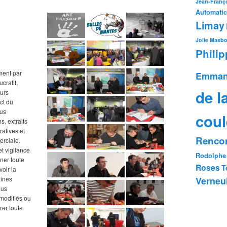
Jean-Franço
Automatic
Limay
Jolie
Masb
Phili
ment par
Emman
cratif,
de l
ours
ct du
ous
coul
s, extraits
tratives et
Rencon
erciale.
t vigilance
Rodolphe
ner toute
Roses
T
oir la
Verneui
aines
lus
e modifiés ou
rer toute