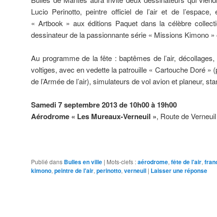
Lucio Perinotto, peintre officiel de l’air et de l’espace
« Artbook » aux éditions Paquet dans la célèbre collecti
dessinateur de la passionnante série « Missions Kimono »
Au programme de la fête : baptêmes de l’air, décollages, 
voltiges, avec en vedette la patrouille « Cartouche Doré » (p
de l’Armée de l’air), simulateurs de vol avion et planeur, st
Samedi 7 septembre 2013 de 10h00 à 19h00
Aérodrome « Les Mureaux-Verneuil »
, Route de Verneu
Publié dans
Bulles en ville
|
Mots-clefs :
aérodrome
,
fête de l'air
,
fran
kimono
,
peintre de l'air
,
perinotto
,
verneuil
|
Laisser une réponse