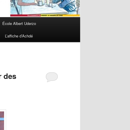
École Albert Uderzo
L’affiche d’Achdé
r des