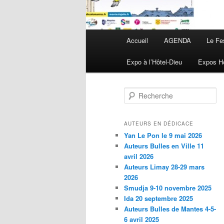
Menu principal
Accueil
AGENDA
Le Fe
Aller au contenu principal
Aller au contenu secondaire
Expo à l’Hôtel-Dieu
Expos Ho
Recherche
AUTEURS EN DÉDICACE
Yan Le Pon le 9 mai 2026
Auteurs Bulles en Ville 11
avril 2026
Auteurs Limay 28-29 mars
2026
Smudja 9-10 novembre 2025
Ida 20 septembre 2025
Auteurs Bulles de Mantes 4-5-
6 avril 2025