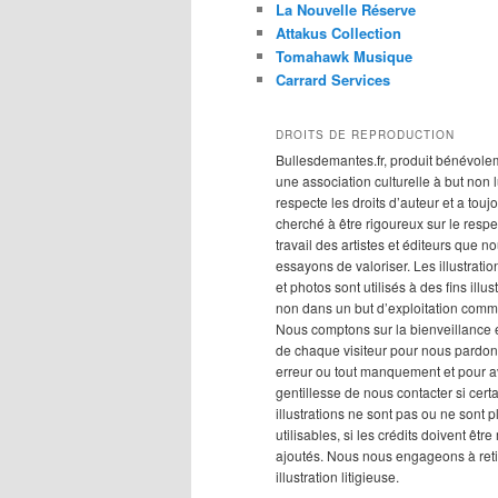
La Nouvelle Réserve
Attakus Collection
Tomahawk Musique
Carrard Services
DROITS DE REPRODUCTION
Bullesdemantes.fr, produit bénévole
une association culturelle à but non lu
respecte les droits d’auteur et a touj
cherché à être rigoureux sur le respe
travail des artistes et éditeurs que n
essayons de valoriser. Les illustration
et photos sont utilisés à des fins illus
non dans un but d’exploitation comm
Nous comptons sur la bienveillance e
de chaque visiteur pour nous pardon
erreur ou tout manquement et pour av
gentillesse de nous contacter si cert
illustrations ne sont pas ou ne sont p
utilisables, si les crédits doivent êtr
ajoutés. Nous nous engageons à reti
illustration litigieuse.