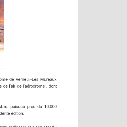
drome de Verneuil-Les Mureaux
te de l’air de l’aérodrome , dont
ublic, puisque près de 10.000
dente édition.
ront dédicacer sur son stand :