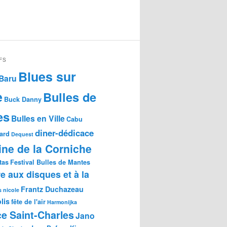
FS
Blues sur
Baru
e
Bulles de
Buck Danny
es
Bulles en Ville
Cabu
diner-dédicace
gard
Dequest
ne de la Corniche
tas
Festival Bulles de Mantes
re aux disques et à la
Frantz Duchazeau
s nicole
lis
fête de l'air
Harmonijka
e Saint-Charles
Jano