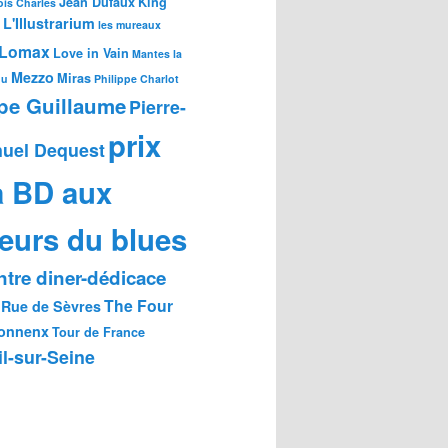
Jean Dufaux
King
is Charles
L'Illustrarium
les mureaux
Lomax
Love in Vain
Mantes la
Mezzo
Miras
ou
Philippe Charlot
ppe Guillaume
Pierre-
prix
uel Dequest
a BD aux
eurs du blues
tre diner-dédicace
The Four
Rue de Sèvres
onnenx
Tour de France
l-sur-Seine