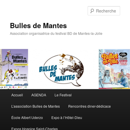
Rech
Bulles de Mantes
Association organisatrice du festival BD de Mantes-la-Jolie
Menu principal
Accueil
AGENDA
Le Festival
Aller au contenu principal
Aller au contenu secondaire
L’association Bulles de Mantes
Rencontres diner-dédicace
École Albert Uderzo
Expo à l’Hôtel-Dieu
Expos Hospice Saint-Charles