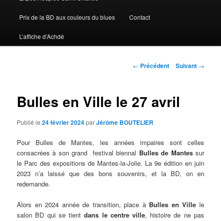
Prix de la BD aux couleurs du blues
Contact
L’affiche d’Achdé
Navigation des articles
←
Précédent
Suivant
→
Bulles en Ville le 27 avril
Publié le
24 février 2024
par
Jérôme BOUTELIER
Pour Bulles de Mantes, les années impaires sont celles
consacrées à son grand festival biennal
Bulles de Mantes
sur
le Parc des expositions de Mantes-la-Jolie. La 9e édition en juin
2023 n’a laissé que des bons souvenirs, et la BD, on en
redemande.
Alors en 2024 année de transition, place à
Bulles en Ville
le
salon BD qui se tient
dans le centre ville
, histoire de ne pas