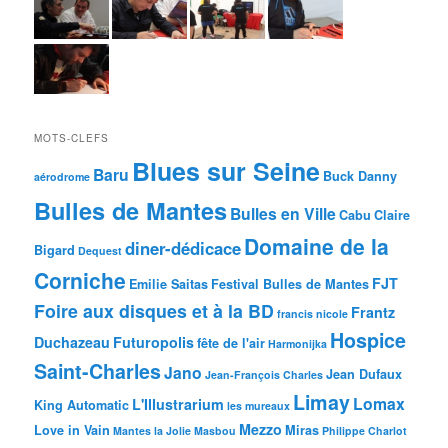
MOTS-CLEFS
Blues sur Seine
Baru
Buck Danny
aérodrome
Bulles de Mantes
Bulles en Ville
Cabu
Claire
Domaine de la
diner-dédicace
Bigard
Dequest
Corniche
FJT
Emilie Saitas
Festival Bulles de Mantes
Foire aux disques et à la BD
Frantz
francis nicole
Hospice
Duchazeau
Futuropolis
fête de l'air
Harmonijka
Saint-Charles
Jano
Jean Dufaux
Jean-François Charles
Limay
Lomax
L'Illustrarium
King Automatic
les mureaux
Mezzo
Love in Vain
Miras
Mantes la Jolie
Masbou
Philippe Charlot