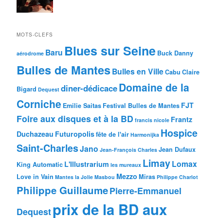
MOTS-CLEFS
Blues sur Seine
Baru
Buck Danny
aérodrome
Bulles de Mantes
Bulles en Ville
Cabu
Claire
Domaine de la
diner-dédicace
Bigard
Dequest
Corniche
FJT
Emilie Saitas
Festival Bulles de Mantes
Foire aux disques et à la BD
Frantz
francis nicole
Hospice
Duchazeau
Futuropolis
fête de l'air
Harmonijka
Saint-Charles
Jano
Jean Dufaux
Jean-François Charles
Limay
Lomax
L'Illustrarium
King Automatic
les mureaux
Mezzo
Love in Vain
Miras
Mantes la Jolie
Masbou
Philippe Charlot
Philippe Guillaume
Pierre-Emmanuel
prix de la BD aux
Dequest