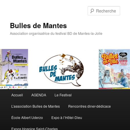
Rech
Bulles de Mantes
Association organisatrice du festival BD de Mantes-la-Jolie
Menu principal
Accueil
AGENDA
Le Festival
Aller au contenu principal
Aller au contenu secondaire
L’association Bulles de Mantes
Rencontres diner-dédicace
École Albert Uderzo
Expo à l’Hôtel-Dieu
Expos Hospice Saint-Charles