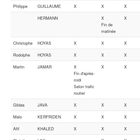
Philippe
GUILLAUME
X
X
X
HERMANN
X
X
Fin de
matinée
Christophe
HOYAS
X
X
X
Rodolphe
HOYAS
X
X
X
Martin
JAMAR
X
X
X
Fin d'après-
midi
Selon trafic
routier
Gildas
JAVA
X
X
X
Malo
KERFRIDEN
X
X
X
Afif
KHALED
X
X
X