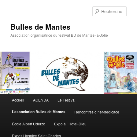
Rech
Bulles de Mantes
Association organisatrice du festival BD de Mantes-la-Jolie
Menu principal
Accueil
AGENDA
Le Festival
Aller au contenu principal
Aller au contenu secondaire
L’association Bulles de Mantes
Rencontres diner-dédicace
École Albert Uderzo
Expo à l’Hôtel-Dieu
Expos Hospice Saint-Charles