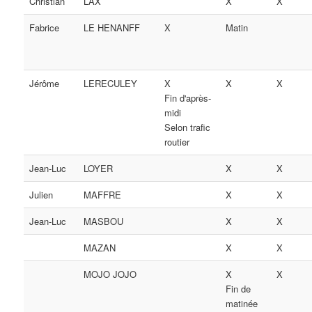
Christian
LAX
X
X
Fabrice
LE HENANFF
X
Matin
Jérôme
LERECULEY
X
X
X
Fin d'après-
midi
Selon trafic
routier
Jean-Luc
LOYER
X
X
Julien
MAFFRE
X
X
Jean-Luc
MASBOU
X
X
MAZAN
X
X
MOJO JOJO
X
X
Fin de
matinée