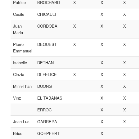
Patrice
BROCHARD
X
X
X
Cécile
CHICAULT
X
X
Juan
CORDOBA
X
X
X
Maria
Pierre-
DEQUEST
X
X
X
Emmanuel
Isabelle
DETHAN
X
X
Cinzia
DI FELICE
X
X
X
Minh-Than
DUONG
X
X
Vinz
EL TABANAS
X
X
ERROC
X
X
Jean-Luc
GARRERA
X
X
Brice
GOEPFERT
X