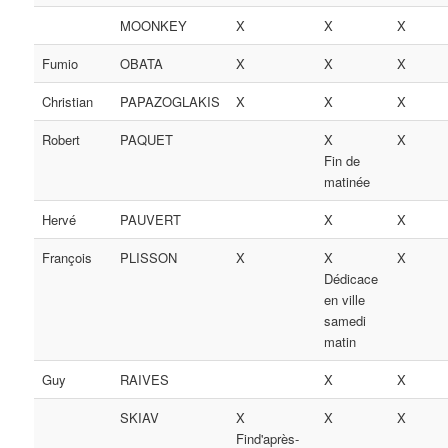
MOONKEY
X
X
X
Fumio
OBATA
X
X
X
Christian
PAPAZOGLAKIS
X
X
X
Robert
PAQUET
X
X
Fin de
matinée
Hervé
PAUVERT
X
X
François
PLISSON
X
X
X
Dédicace
en ville
samedi
matin
Guy
RAIVES
X
X
SKIAV
X
X
X
Find'après-