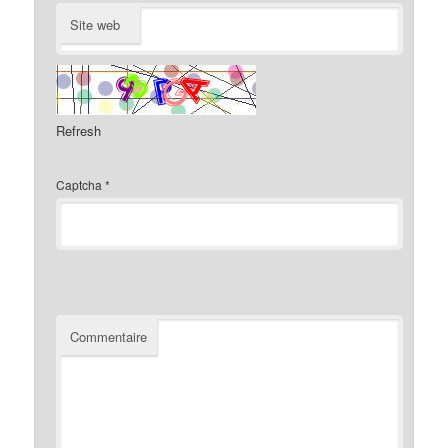
Site web
Refresh
Captcha
*
Commentaire