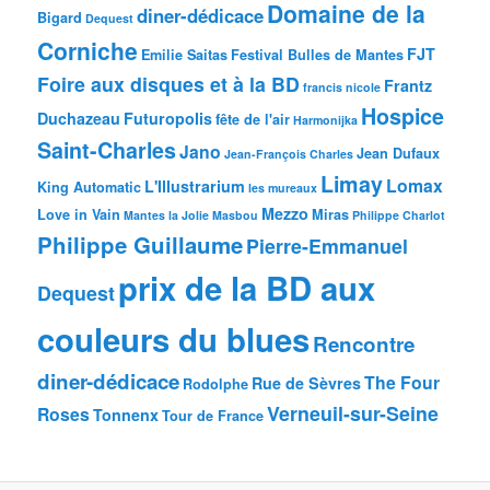
Domaine de la
diner-dédicace
Bigard
Dequest
Corniche
FJT
Emilie Saitas
Festival Bulles de Mantes
Foire aux disques et à la BD
Frantz
francis nicole
Hospice
Duchazeau
Futuropolis
fête de l'air
Harmonijka
Saint-Charles
Jano
Jean Dufaux
Jean-François Charles
Limay
Lomax
L'Illustrarium
King Automatic
les mureaux
Mezzo
Love in Vain
Miras
Mantes la Jolie
Masbou
Philippe Charlot
Philippe Guillaume
Pierre-Emmanuel
prix de la BD aux
Dequest
couleurs du blues
Rencontre
diner-dédicace
The Four
Rue de Sèvres
Rodolphe
Verneuil-sur-Seine
Roses
Tonnenx
Tour de France