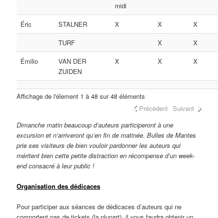
midi
Éric
STALNER
X
X
X
TURF
X
X
Émilio
VAN DER
X
X
X
ZUIDEN
Affichage de l'élement 1 à 48 sur 48 éléments
Précédent
Suivant
Dimanche matin beaucoup d’auteurs participeront à une
excursion et n’arriveront qu’en fin de matinée. Bulles de Mantes
prie ses visiteurs de bien vouloir pardonner les auteurs qui
méritent bien cette petite distraction en récompense d’un week-
end consacré à leur public !
Organisation des dédicaces
Pour participer aux séances de dédicaces d’auteurs qui ne
comportent pas de tickets (la plupart), il vous faudra obtenir un