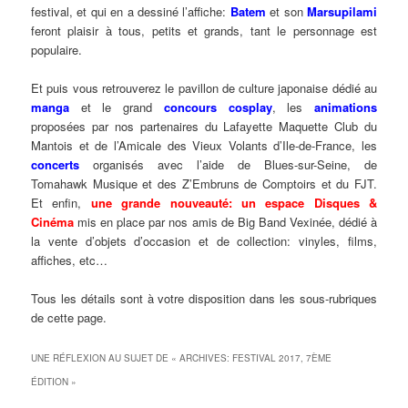
festival, et qui en a dessiné l’affiche:
Batem
et son
Marsupilami
feront plaisir à tous, petits et grands, tant le personnage est
populaire.
Et puis vous retrouverez le pavillon de culture japonaise dédié au
manga
et le grand
concours cosplay
, les
animations
proposées par nos partenaires du Lafayette Maquette Club du
Mantois et de l’Amicale des Vieux Volants d’Ile-de-France, les
concerts
organisés avec l’aide de Blues-sur-Seine, de
Tomahawk Musique et des Z’Embruns de Comptoirs et du FJT.
Et enfin,
une grande nouveauté: un espace Disques &
Cinéma
mis en place par nos amis de Big Band Vexinée, dédié à
la vente d’objets d’occasion et de collection: vinyles, films,
affiches, etc…
Tous les détails sont à votre disposition dans les sous-rubriques
de cette page.
UNE RÉFLEXION AU SUJET DE «
ARCHIVES: FESTIVAL 2017, 7ÈME
ÉDITION
»