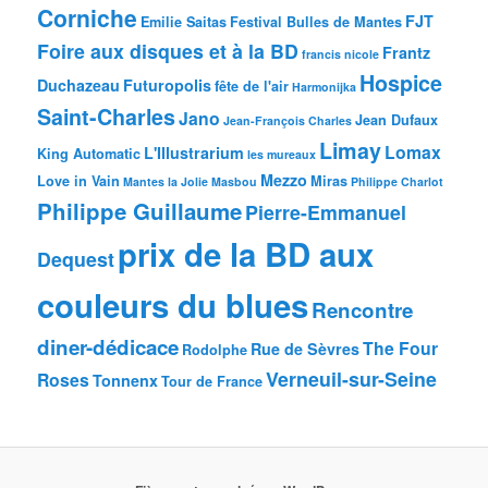
Corniche
FJT
Emilie Saitas
Festival Bulles de Mantes
Foire aux disques et à la BD
Frantz
francis nicole
Hospice
Duchazeau
Futuropolis
fête de l'air
Harmonijka
Saint-Charles
Jano
Jean Dufaux
Jean-François Charles
Limay
Lomax
L'Illustrarium
King Automatic
les mureaux
Mezzo
Love in Vain
Miras
Mantes la Jolie
Masbou
Philippe Charlot
Philippe Guillaume
Pierre-Emmanuel
prix de la BD aux
Dequest
couleurs du blues
Rencontre
diner-dédicace
The Four
Rue de Sèvres
Rodolphe
Verneuil-sur-Seine
Roses
Tonnenx
Tour de France