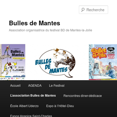
Rech
Bulles de Mantes
Association organisatrice du festival BD de Mantes-la-Jolie
Menu principal
Accueil
AGENDA
Le Festival
Aller au contenu principal
Aller au contenu secondaire
L’association Bulles de Mantes
Rencontres diner-dédicace
École Albert Uderzo
Expo à l’Hôtel-Dieu
Expos Hospice Saint-Charles