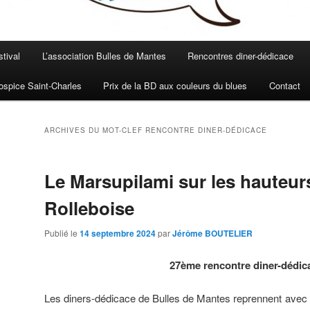
stival
L’association Bulles de Mantes
Rencontres diner-dédicace
spice Saint-Charles
Prix de la BD aux couleurs du blues
Contact
ARCHIVES DU MOT-CLEF
RENCONTRE DINER-DÉDICACE
Le Marsupilami sur les hauteur
Rolleboise
Publié le
14 septembre 2024
par
Jérôme BOUTELIER
27ème rencontre diner-dédic
Les diners-dédicace de Bulles de Mantes reprennent avec un