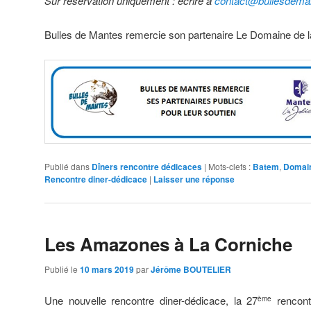
Sur réservation uniquement :
écrire à
contact@bullesdeman
Bulles de Mantes remercie son partenaire Le Domaine de l
Publié dans
Dîners rencontre dédicaces
|
Mots-clefs :
Batem
,
Domain
Rencontre diner-dédicace
|
Laisser une réponse
Les Amazones à La Corniche
Publié le
10 mars 2019
par
Jérôme BOUTELIER
Une nouvelle rencontre diner-dédicace, la 27
rencontr
ème