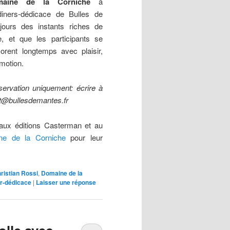
maine de la Corniche
à
diners-dédicace de Bulles de
jours des instants riches de
e, et que les participants se
rent longtemps avec plaisir,
émotion.
servation uniquement: écrire à
t@bullesdemantes.fr
aux éditions Casterman et au
ne de la Corniche
pour leur
ristian Rossi
,
Domaine de la
r-dédicace
|
Laisser une réponse