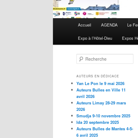
Menu principal
Accueil
AGENDA
Le Fe
Aller au contenu principal
Aller au contenu secondaire
Expo à l’Hôtel-Dieu
Expos Ho
Recherche
AUTEURS EN DÉDICACE
Yan Le Pon le 9 mai 2026
Auteurs Bulles en Ville 11
avril 2026
Auteurs Limay 28-29 mars
2026
Smudja 9-10 novembre 2025
Ida 20 septembre 2025
Auteurs Bulles de Mantes 4-5-
6 avril 2025