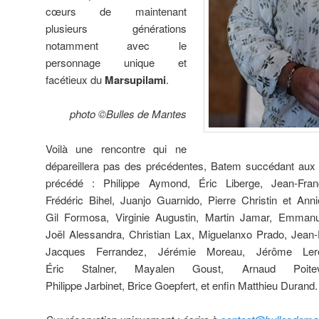
cœurs de maintenant
plusieurs générations
notamment avec le
personnage unique et
facétieux du
Marsupilami
.
photo ©Bulles de Mantes
Voilà une rencontre qui ne
dépareillera pas des précédentes, Batem succédant aux 2
précédé : Philippe Aymond, Éric Liberge, Jean-Fra
Frédéric Bihel, Juanjo Guarnido, Pierre Christin et Ann
Gil Formosa, Virginie Augustin, Martin Jamar, Emman
Joël Alessandra, Christian Lax, Miguelanxo Prado, Jean-
Jacques Ferrandez, Jérémie Moreau, Jérôme Lere
Éric Stalner, Mayalen Goust, Arnaud Poite
Philippe Jarbinet, Brice Goepfert, et enfin Matthieu Durand.