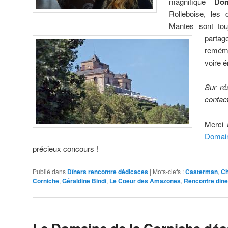
magnifique
Do
Rolleboise, les 
Mantes sont tou
partag
remémo
voire 
Sur ré
contac
Merci 
Domai
précieux concours !
Publié dans
Dîners rencontre dédicaces
|
Mots-clefs :
Casterman
,
Ch
Corniche
,
Géraldine Bindi
,
Le Coeur des Amazones
,
Rencontre dine