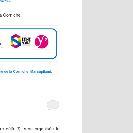
tes.fr
a Corniche.
e de la Corniche
,
Marsupilami
,
e déjà (!), sera organisée le