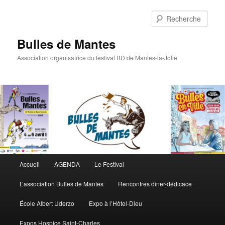
Rech
Bulles de Mantes
Association organisatrice du festival BD de Mantes-la-Jolie
Menu principal
Accueil
AGENDA
Le Festival
Aller au contenu principal
Aller au contenu secondaire
L’association Bulles de Mantes
Rencontres diner-dédicace
École Albert Uderzo
Expo à l’Hôtel-Dieu
Expos Hospice Saint-Charles