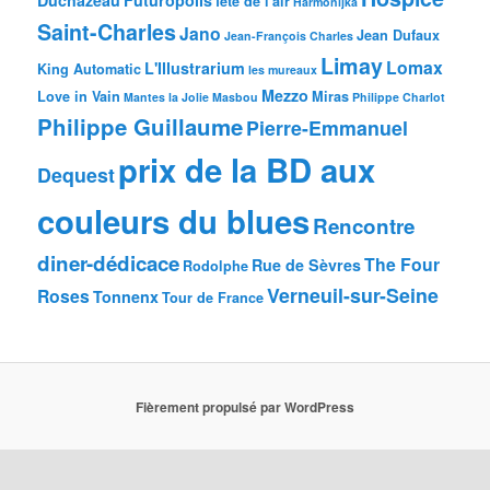
fête de l'air
Harmonijka
Saint-Charles
Jano
Jean Dufaux
Jean-François Charles
Limay
Lomax
L'Illustrarium
King Automatic
les mureaux
Mezzo
Love in Vain
Miras
Mantes la Jolie
Masbou
Philippe Charlot
Philippe Guillaume
Pierre-Emmanuel
prix de la BD aux
Dequest
couleurs du blues
Rencontre
diner-dédicace
The Four
Rue de Sèvres
Rodolphe
Verneuil-sur-Seine
Roses
Tonnenx
Tour de France
Fièrement propulsé par WordPress