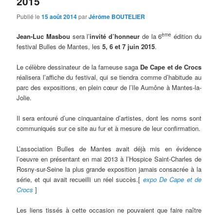
2015
Publié le
15 août 2014
par
Jérôme BOUTELIER
ème
Jean-Luc Masbou
sera l’
invité d’honneur
de la 6
édition du
festival Bulles de Mantes, les
5, 6 et 7 juin 2015
.
Le célèbre dessinateur de la fameuse saga
De Cape et de Crocs
réalisera l’affiche du festival, qui se tiendra comme d’habitude au
parc des expositions, en plein cœur de l’Ile Aumône à Mantes-la-
Jolie.
Il sera entouré d’une cinquantaine d’artistes, dont les noms sont
communiqués sur ce site au fur et à mesure de leur confirmation.
L’association Bulles de Mantes avait déjà mis en évidence
l’oeuvre en présentant en mai 2013 à l’Hospice Saint-Charles de
Rosny-sur-Seine la plus grande exposition jamais consacrée à la
série, et qui avait recueilli un réel succès
.[
expo De Cape et de
Crocs
]
Les liens tissés à cette occasion ne pouvaient que faire naître