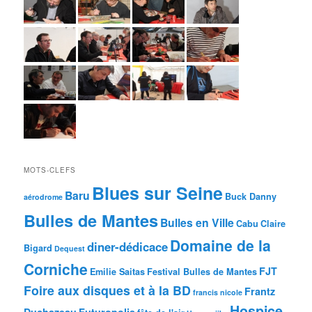
MOTS-CLEFS
Blues sur Seine
Baru
Buck Danny
aérodrome
Bulles de Mantes
Bulles en Ville
Cabu
Claire
Domaine de la
diner-dédicace
Bigard
Dequest
Corniche
FJT
Emilie Saitas
Festival Bulles de Mantes
Foire aux disques et à la BD
Frantz
francis nicole
Hospice
Duchazeau
Futuropolis