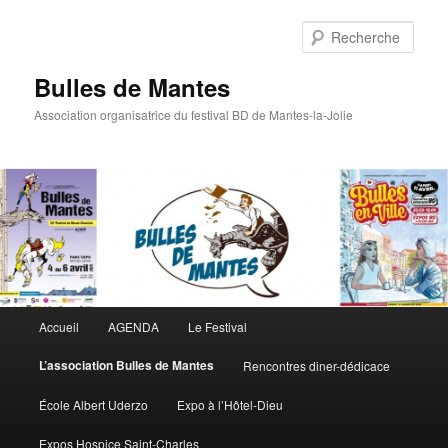
Rech
Bulles de Mantes
Association organisatrice du festival BD de Mantes-la-Jolie
Menu principal
Accueil
AGENDA
Le Festival
Aller au contenu principal
Aller au contenu secondaire
L’association Bulles de Mantes
Rencontres diner-dédicace
École Albert Uderzo
Expo à l’Hôtel-Dieu
Expos Hospice Saint-Charles