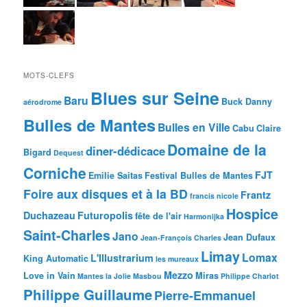
MOTS-CLEFS
Blues sur Seine
Baru
Buck Danny
aérodrome
Bulles de Mantes
Bulles en Ville
Cabu
Claire
Domaine de la
diner-dédicace
Bigard
Dequest
Corniche
FJT
Emilie Saitas
Festival Bulles de Mantes
Foire aux disques et à la BD
Frantz
francis nicole
Hospice
Duchazeau
Futuropolis
fête de l'air
Harmonijka
Saint-Charles
Jano
Jean Dufaux
Jean-François Charles
Limay
Lomax
L'Illustrarium
King Automatic
les mureaux
Mezzo
Love in Vain
Miras
Mantes la Jolie
Masbou
Philippe Charlot
Philippe Guillaume
Pierre-Emmanuel