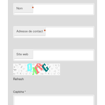
*
Nom
*
Adresse de contact
Site web
Refresh
Captcha
*