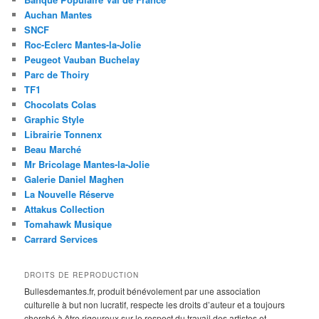
Auchan Mantes
SNCF
Roc-Eclerc Mantes-la-Jolie
Peugeot Vauban Buchelay
Parc de Thoiry
TF1
Chocolats Colas
Graphic Style
Librairie Tonnenx
Beau Marché
Mr Bricolage Mantes-la-Jolie
Galerie Daniel Maghen
La Nouvelle Réserve
Attakus Collection
Tomahawk Musique
Carrard Services
DROITS DE REPRODUCTION
Bullesdemantes.fr, produit bénévolement par une association
culturelle à but non lucratif, respecte les droits d’auteur et a toujours
cherché à être rigoureux sur le respect du travail des artistes et