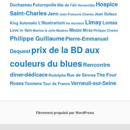
Hospice
Duchazeau
Futuropolis
fête de l'air
Harmonijka
Saint-Charles
Jano
Jean Dufaux
Jean-François Charles
Limay
Lomax
L'Illustrarium
King Automatic
les mureaux
Mezzo
Love in Vain
Miras
Mantes la Jolie
Masbou
Philippe Charlot
Philippe Guillaume
Pierre-Emmanuel
prix de la BD aux
Dequest
couleurs du blues
Rencontre
diner-dédicace
The Four
Rue de Sèvres
Rodolphe
Verneuil-sur-Seine
Roses
Tonnenx
Tour de France
Fièrement propulsé par WordPress