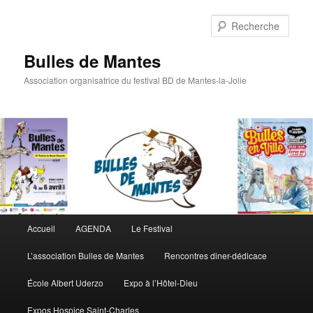
Rech
Bulles de Mantes
Association organisatrice du festival BD de Mantes-la-Jolie
Menu principal
Accueil
AGENDA
Le Festival
Aller au contenu principal
Aller au contenu secondaire
L’association Bulles de Mantes
Rencontres diner-dédicace
École Albert Uderzo
Expo à l’Hôtel-Dieu
Expos Hospice Saint-Charles