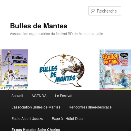
Rech
Bulles de Mantes
Association organisatrice du festival BD de Mantes-la-Jolie
Menu principal
Accueil
AGENDA
Le Festival
Aller au contenu principal
Aller au contenu secondaire
L’association Bulles de Mantes
Rencontres diner-dédicace
École Albert Uderzo
Expo à l’Hôtel-Dieu
Expos Hospice Saint-Charles