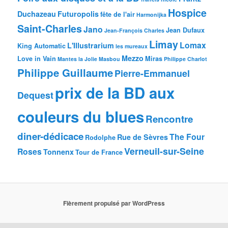
Hospice
Duchazeau
Futuropolis
fête de l'air
Harmonijka
Saint-Charles
Jano
Jean Dufaux
Jean-François Charles
Limay
Lomax
L'Illustrarium
King Automatic
les mureaux
Mezzo
Love in Vain
Miras
Mantes la Jolie
Masbou
Philippe Charlot
Philippe Guillaume
Pierre-Emmanuel
prix de la BD aux
Dequest
couleurs du blues
Rencontre
diner-dédicace
The Four
Rue de Sèvres
Rodolphe
Verneuil-sur-Seine
Roses
Tonnenx
Tour de France
Fièrement propulsé par WordPress