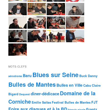
MOTS-CLEFS
Blues sur Seine
Baru
Buck Danny
aérodrome
Bulles de Mantes
Bulles en Ville
Cabu
Claire
Domaine de la
diner-dédicace
Bigard
Dequest
Corniche
FJT
Emilie Saitas
Festival Bulles de Mantes
Foire aux disques et à la BD
Frantz
francis nicole