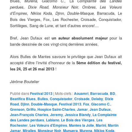
Blues,
Murena
,
Giacomo C.
,
La
Complainte des Landes
perdues
,
Dixie Road
,
Monsieur Noir
,
Ombres
,
Les Voleurs
d’Empires
,
Niklos Koda
,
Djinn
,
Double-Masque
,
Barracuda, Le
Bois des Vierges, Fox, Les Rochester, Croisade, Conquistador,
Sortilèges, Sang de Lune, et tant d’autres encore!…
Bref, Jean Dufaux est
un auteur absolument majeur
pour la
bande dessinée de ces vingt-cinq dernières années.
Alors Bulles de Mantes savoure le privilège que Jean Dufaux ait
accepté d’être l’invité d’honneur de la
5ème édition du festival,
les 24, 25 et 26 mai 2013
!
Jérôme Boutelier
Publié dans
Festival 2013
|
Mots-clefs :
Aouamri
,
Barracuda
,
BD
,
Beatifica Blues
,
Bulles
,
Conquistador
,
Croisade
,
Delaby
,
Dixie
Road
,
Djinn
,
Double-Masque
,
Festival 2013
,
Fox
,
Giacomo C.
,
Grenson
,
Griffo
,
Hospice Saint-Charles
,
Jamar
,
Jean Dufaux
,
Jean-François Charles
,
Jeremy
,
Jessica Blandy
,
La Complainte
des Landes perdues
,
Labiano
,
Le Bois des Vierges
,
Les
Rochester
,
Les Voleurs d'Empires
,
Mantes la Jolie
,
Marini
,
Martin
Jamar
,
Miralles
,
Monsieur Noir
,
Munuera
,
Murena
,
Niklos Koda
,