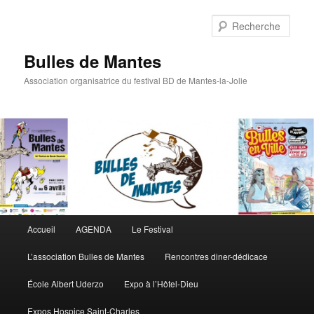
Rech
Bulles de Mantes
Association organisatrice du festival BD de Mantes-la-Jolie
Menu principal
Accueil
AGENDA
Le Festival
Aller au contenu principal
Aller au contenu secondaire
L’association Bulles de Mantes
Rencontres diner-dédicace
École Albert Uderzo
Expo à l’Hôtel-Dieu
Expos Hospice Saint-Charles