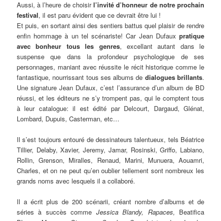
Aussi, à l’heure de choisir
l’invité d’honneur de notre prochain
festival
, il est paru évident que ce devrait être lui !
Et puis, en sortant ainsi des sentiers battus quel plaisir de rendre
enfin hommage à un tel scénariste! Car Jean Dufaux
pratique
avec bonheur tous les genres
, excellant autant dans le
suspense que dans la profondeur psychologique de ses
personnages, maniant avec réussite le récit historique comme le
fantastique, nourrissant tous ses albums de
dialogues brillants
.
Une signature Jean Dufaux, c’est l’assurance d’un album de BD
réussi, et les éditeurs ne s’y trompent pas, qui le comptent tous
à leur catalogue: il est édité par Delcourt, Dargaud, Glénat,
Lombard, Dupuis, Casterman, etc…
Il s’est toujours entouré de dessinateurs talentueux, tels Béatrice
Tillier, Delaby, Xavier, Jeremy, Jamar, Rosinski, Griffo, Labiano,
Rollin, Grenson, Miralles, Renaud, Marini, Munuera, Aouamri,
Charles, et on ne peut qu’en oublier tellement sont nombreux les
grands noms avec lesquels il a collaboré.
Il a écrit plus de 200 scénarii, créant nombre d’albums et de
séries à succès comme
Jessica Blandy
,
Rapa
ces
,
Beatifica