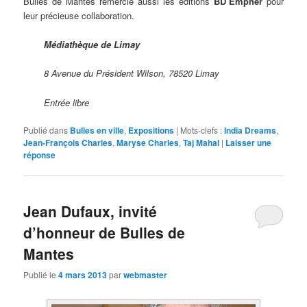
Bulles de Mantes remercie aussi les éditions
BD’Empher
pour
leur précieuse collaboration.
Médiathèque de Limay
8 Avenue du Président Wilson, 78520 Limay
Entrée libre
Publié dans
Bulles en ville
,
Expositions
|
Mots-clefs :
India Dreams
,
Jean-François Charles
,
Maryse Charles
,
Taj Mahal
|
Laisser une
réponse
Jean Dufaux, invité
d’honneur de Bulles de
Mantes
Publié le
4 mars 2013
par
webmaster