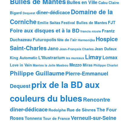
Bulles de Mantes
Bulles en Ville
Cabu
Claire
Domaine de la
diner-dédicace
Bigard
Dequest
Corniche
FJT
Emilie Saitas
Festival Bulles de Mantes
Foire aux disques et à la BD
Frantz
francis nicole
Hospice
Duchazeau
Futuropolis
fête de l'air
Harmonijka
Saint-Charles
Jano
Jean Dufaux
Jean-François Charles
Limay
Lomax
L'Illustrarium
King Automatic
les mureaux
Mezzo
Love in Vain
Miras
Mantes la Jolie
Masbou
Philippe Charlot
Philippe Guillaume
Pierre-Emmanuel
prix de la BD aux
Dequest
couleurs du blues
Rencontre
diner-dédicace
The Four
Rue de Sèvres
Rodolphe
Verneuil-sur-Seine
Roses
Tonnenx
Tour de France