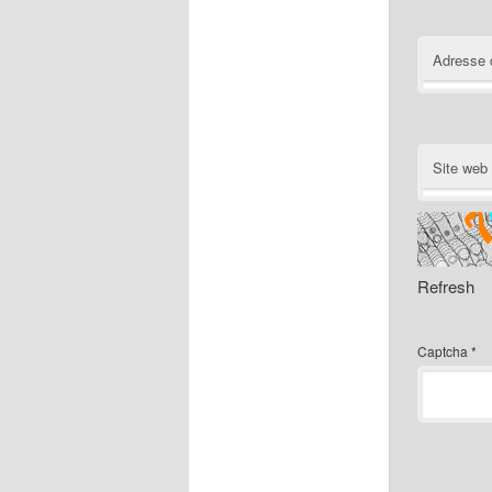
Adresse 
Site web
Refresh
Captcha
*