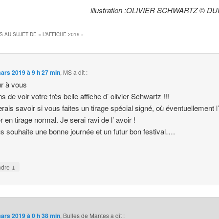
illustration :
OLIVIER SCHWARTZ © DUP
S AU SUJET DE «
L’AFFICHE 2019
»
ars 2019 à 9 h 27 min
,
MS
a dit :
r à vous
s de voir votre très belle affiche d’ olivier Schwartz !!!
erais savoir si vous faites un tirage spécial signé, où éventuellement l
 en tirage normal. Je serai ravi de l’ avoir !
s souhaite une bonne journée et un futur bon festival….
↓
ndre
ars 2019 à 0 h 38 min
,
Bulles de Mantes
a dit :