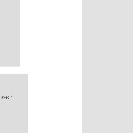
s avec
*