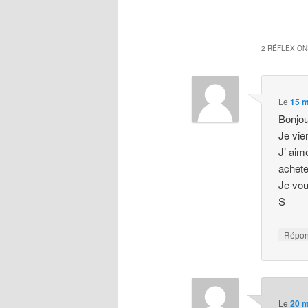
2 RÉFLEXION
Le
15 m
Bonjou
Je vien
J’ aim
acheter
Je vou
S
Répo
Le
20 m