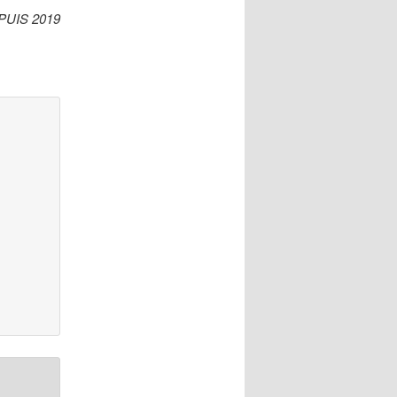
UIS 2019
’