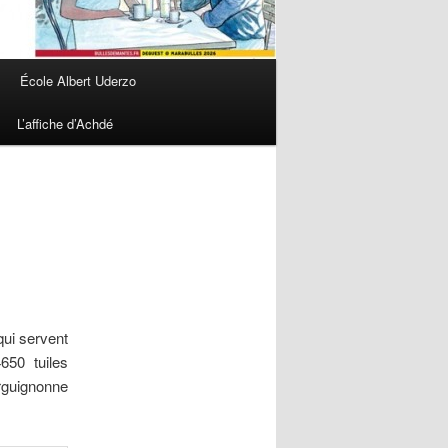
École Albert Uderzo
L’affiche d’Achdé
qui servent
650 tuiles
rguignonne