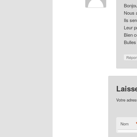
Bonjou
Nous a
Ils se
Leur p
Bien c
Bulles
Répo
Laiss
Votre adres
Nom