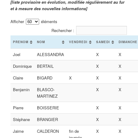
[liste provisoire en évolution, modifiée régulièrement au fur
et à mesure des nouvelles informations]
Afficher
éléments
Rechercher :
PRENOM
NOM
VENDREDI
SAMEDI
DIMANCHE
Joel
ALESSANDRA
X
X
Dominique
BERTAIL
X
X
Claire
BIGARD
X
X
X
Benjamin
BLASCO-
X
X
MARTINEZ
Pierre
BOISSERIE
X
X
Stéphane
BRANGIER
X
X
Jaime
CALDERON
fin de
X
X
journée