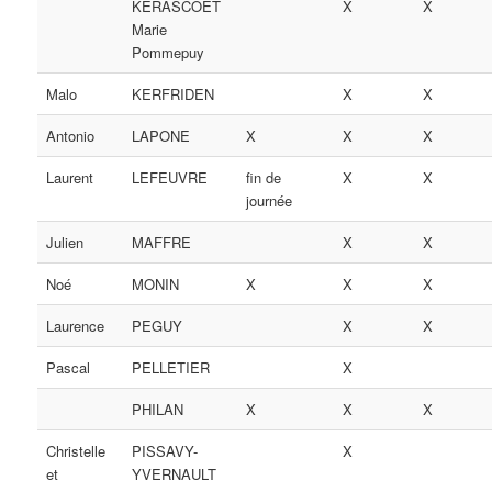
KERASCOET
X
X
Marie
Pommepuy
Malo
KERFRIDEN
X
X
Antonio
LAPONE
X
X
X
Laurent
LEFEUVRE
fin de
X
X
journée
Julien
MAFFRE
X
X
Noé
MONIN
X
X
X
Laurence
PEGUY
X
X
Pascal
PELLETIER
X
PHILAN
X
X
X
Christelle
PISSAVY-
X
et
YVERNAULT