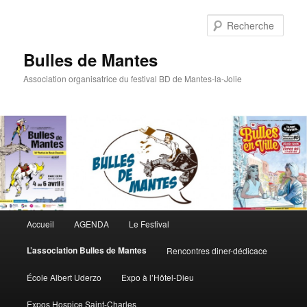
Rech
Bulles de Mantes
Association organisatrice du festival BD de Mantes-la-Jolie
Menu principal
Accueil
AGENDA
Le Festival
Aller au contenu principal
Aller au contenu secondaire
L’association Bulles de Mantes
Rencontres diner-dédicace
École Albert Uderzo
Expo à l’Hôtel-Dieu
Expos Hospice Saint-Charles