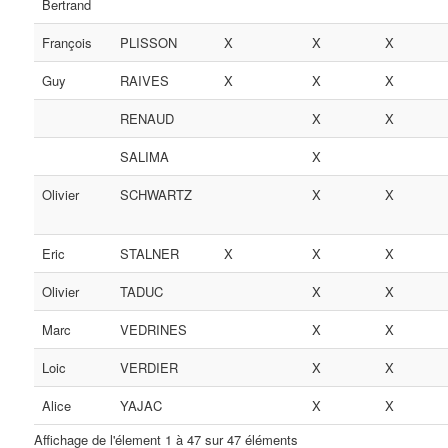
Bertrand
François
PLISSON
X
X
X
Guy
RAIVES
X
X
X
RENAUD
X
X
SALIMA
X
Olivier
SCHWARTZ
X
X
Eric
STALNER
X
X
X
Olivier
TADUC
X
X
Marc
VEDRINES
X
X
Loic
VERDIER
X
X
Alice
YAJAC
X
X
Affichage de l'élement 1 à 47 sur 47 éléments