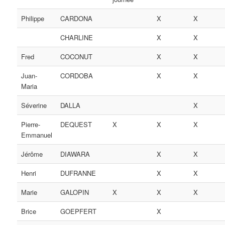
Philippe
CARDONA
X
X
CHARLINE
X
X
Fred
COCONUT
X
X
Juan-
CORDOBA
X
X
Maria
Séverine
DALLA
X
Pierre-
DEQUEST
X
X
X
Emmanuel
Jérôme
DIAWARA
X
X
Henri
DUFRANNE
X
X
Marie
GALOPIN
X
X
X
Brice
GOEPFERT
X