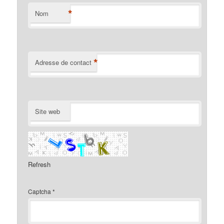
*
Nom
*
Adresse de contact
Site web
Refresh
Captcha
*