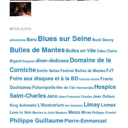
MOTS-CLEFS
Blues sur Seine
Baru
Buck Danny
aérodrome
Bulles de Mantes
Bulles en Ville
Cabu
Claire
Domaine de la
diner-dédicace
Bigard
Dequest
Corniche
FJT
Emilie Saitas
Festival Bulles de Mantes
Foire aux disques et à la BD
Frantz
francis nicole
Hospice
Duchazeau
Futuropolis
fête de l'air
Harmonijka
Saint-Charles
Jano
Jean Dufaux
Jean-François Charles
Limay
Lomax
L'Illustrarium
King Automatic
les mureaux
Mezzo
Love in Vain
Miras
Mantes la Jolie
Masbou
Philippe Charlot
Philippe Guillaume
Pierre-Emmanuel