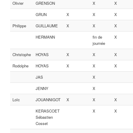
Olivier
GRENSON
X
X
GRUN
X
X
X
Philippe
GUILLAUME
X
X
X
HERMANN
fin de
X
journée
Christophe
HOYAS
X
X
X
Rodolphe
HOYAS
X
X
X
JAS
X
JENNY
X
Loïc
JOUANNIGOT
X
X
X
KERASCOET
X
X
Sébastien
Cosset