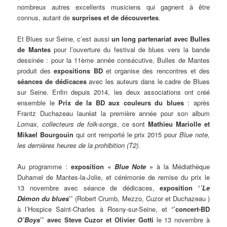
nombreux autres excellents musiciens qui gagnent à être
connus, autant de
surprises et de découvertes
.
Et Blues sur Seine, c’est aussi
un long partenariat avec Bulles
de Mantes
pour l’ouverture du festival de blues vers la bande
dessinée : pour la 11ème année consécutive, Bulles de Mantes
produit des
expositions BD
et organise des rencontres et des
séances de dédicaces
avec les auteurs dans le cadre de Blues
sur Seine. Enfin depuis 2014, les deux associations ont créé
ensemble le
Prix de la BD aux couleurs du blues
: après
Frantz Duchazeau lauréat la première année pour son album
Lomax, collecteurs de folk-songs
, ce sont
Mathieu Mariolle et
Mikael Bourgouin
qui ont remporté le prix 2015 pour
Blue note,
les dernières heures de la prohibition (T2).
Au programme :
exposition «
Blue Note
»
à la Médiathèque
Duhamel de Mantes-la-Jolie, et cérémonie de remise du prix le
13 novembre avec séance de dédicaces,
exposition ‘
’Le
Démon du blues
’’
(Robert Crumb, Mezzo, Cuzor et Duchazeau )
à l’Hospice Saint-Charles à Rosny-sur-Seine, et
‘’concert-BD
O’Boys
’’
avec Steve Cuzor et Olivier Gotti
le 13 novembre à