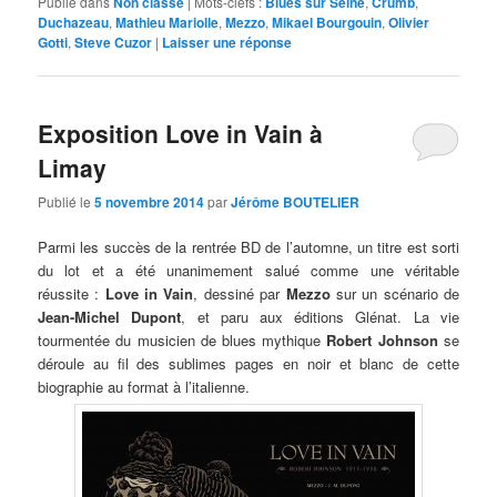
Publié dans
Non classé
|
Mots-clefs :
Blues sur Seine
,
Crumb
,
Duchazeau
,
Mathieu Mariolle
,
Mezzo
,
Mikael Bourgouin
,
Olivier
Gotti
,
Steve Cuzor
|
Laisser une réponse
Exposition Love in Vain à
Limay
Publié le
5 novembre 2014
par
Jérôme BOUTELIER
Parmi les succès de la rentrée BD de l’automne, un titre est sorti
du lot et a été unanimement salué comme une véritable
réussite :
Love in Vain
, dessiné par
Mezzo
sur un scénario de
Jean-Michel Dupont
, et paru aux éditions Glénat. La vie
tourmentée du musicien de blues mythique
Robert Johnson
se
déroule au fil des sublimes pages en noir et blanc de cette
biographie au format à l’italienne.