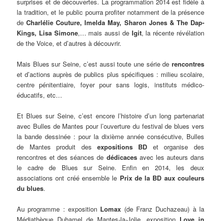
surprises et de découvertes. La programmation 2014 est fidèle à
la tradition, et le public pourra profiter notamment de la présence
de
Charlélie Couture, Imelda May, Sharon Jones & The Dap-
Kings, Lisa Simone
,… mais aussi de
Igit
, la récente révélation
de the Voice, et d’autres à découvrir.
Mais Blues sur Seine, c’est aussi toute une série de
rencontres
et d’actions auprès de publics plus spécifiques : milieu scolaire,
centre pénitentiaire, foyer pour sans logis, instituts médico-
éducatifs, etc…
Et Blues sur Seine, c’est encore l’histoire d’un long partenariat
avec Bulles de Mantes pour l’ouverture du festival de blues vers
la bande dessinée : pour la dixième année consécutive, Bulles
de Mantes produit des
expositions BD
et organise des
rencontres et des séances de
dédicaces
avec les auteurs dans
le cadre de Blues sur Seine. Enfin en 2014, les deux
associations ont créé ensemble le
Prix de la BD aux couleurs
du blues
.
Au programme : exposition
Lomax
(de Franz Duchazeau) à la
Médiathèque Duhamel de Mantes-la-Jolie, exposition
Love in