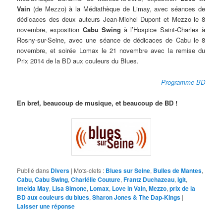
Vain
(de Mezzo) à la Médiathèque de Limay, avec séances de
dédicaces des deux auteurs Jean-Michel Dupont et Mezzo le 8
novembre, exposition
Cabu Swing
à l’Hospice Saint-Charles à
Rosny-sur-Seine, avec une séance de dédicaces de Cabu le 8
novembre, et soirée Lomax le 21 novembre avec la remise du
Prix 2014 de la BD aux couleurs du Blues.
Programme BD
En bref, beaucoup de musique, et beaucoup de BD !
Publié dans
Divers
|
Mots-clefs :
Blues sur Seine
,
Bulles de Mantes
,
Cabu
,
Cabu Swing
,
Charlélie Couture
,
Frantz Duchazeau
,
Igit
,
Imelda May
,
Lisa Simone
,
Lomax
,
Love in Vain
,
Mezzo
,
prix de la
BD aux couleurs du blues
,
Sharon Jones & The Dap-Kings
|
Laisser une réponse