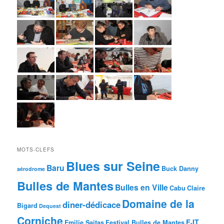
MOTS-CLEFS
Blues sur Seine
Baru
Buck Danny
aérodrome
Bulles de Mantes
Bulles en Ville
Cabu
Claire
Domaine de la
diner-dédicace
Bigard
Dequest
Corniche
FJT
Emilie Saitas
Festival Bulles de Mantes