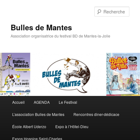
Rech
Bulles de Mantes
Association organisatrice du festival BD de Mantes-la-Jolie
Menu principal
Accueil
AGENDA
Le Festival
Aller au contenu principal
Aller au contenu secondaire
L’association Bulles de Mantes
Rencontres diner-dédicace
École Albert Uderzo
Expo à l’Hôtel-Dieu
Expos Hospice Saint-Charles