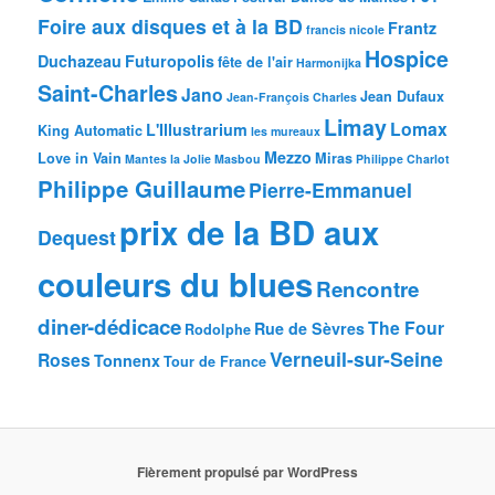
Foire aux disques et à la BD
Frantz
francis nicole
Hospice
Duchazeau
Futuropolis
fête de l'air
Harmonijka
Saint-Charles
Jano
Jean Dufaux
Jean-François Charles
Limay
Lomax
L'Illustrarium
King Automatic
les mureaux
Mezzo
Love in Vain
Miras
Mantes la Jolie
Masbou
Philippe Charlot
Philippe Guillaume
Pierre-Emmanuel
prix de la BD aux
Dequest
couleurs du blues
Rencontre
diner-dédicace
The Four
Rue de Sèvres
Rodolphe
Verneuil-sur-Seine
Roses
Tonnenx
Tour de France
Fièrement propulsé par WordPress