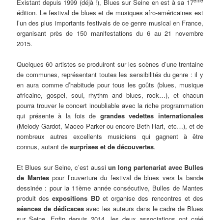
ème
Existant depuis 1999 (déjà !), Blues sur Seine en est à sa 17
édition. Le festival de blues et de musiques afro-américaines est
l’un des plus importants festivals de ce genre musical en France,
organisant près de 150 manifestations du 6 au 21 novembre
2015.
Quelques 60 artistes se produiront sur les scènes d’une trentaine
de communes, représentant toutes les sensibilités du genre : il y
en aura comme d’habitude pour tous les goûts (blues, musique
africaine, gospel, soul, rhythm and blues, rock…), et chacun
pourra trouver le concert inoubliable avec la riche programmation
qui présente à la fois de
grandes vedettes internationales
(Melody Gardot, Maceo Parker ou encore Beth Hart, etc…), et de
nombreux autres excellents musiciens qui gagnent à être
connus, autant de
surprises et de découvertes
.
Et Blues sur Seine, c’est aussi
un long partenariat avec Bulles
de Mantes
pour l’ouverture du festival de blues vers la bande
dessinée : pour la 11ème année consécutive, Bulles de Mantes
produit des
expositions BD
et organise des rencontres et des
séances de dédicaces
avec les auteurs dans le cadre de Blues
sur Seine. Enfin depuis 2014, les deux associations ont créé