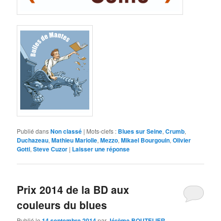
Publié dans
Non classé
|
Mots-clefs :
Blues sur Seine
,
Crumb
,
Duchazeau
,
Mathieu Mariolle
,
Mezzo
,
Mikael Bourgouin
,
Olivier
Gotti
,
Steve Cuzor
|
Laisser une réponse
Prix 2014 de la BD aux
couleurs du blues
Publié le
14 septembre 2014
par
Jérôme BOUTELIER