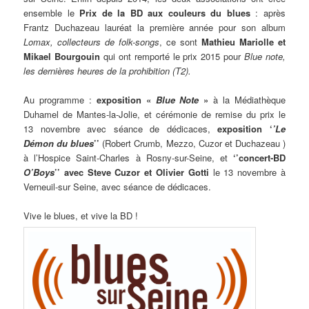
ensemble le
Prix de la BD aux couleurs du blues
: après
Frantz Duchazeau lauréat la première année pour son album
Lomax, collecteurs de folk-songs
, ce sont
Mathieu Mariolle et
Mikael Bourgouin
qui ont remporté le prix 2015 pour
Blue note,
les dernières heures de la prohibition (T2).
Au programme :
exposition «
Blue Note
»
à la Médiathèque
Duhamel de Mantes-la-Jolie, et cérémonie de remise du prix le
13 novembre avec séance de dédicaces,
exposition ‘
’Le
Démon du blues
’’
(Robert Crumb, Mezzo, Cuzor et Duchazeau )
à l’Hospice Saint-Charles à Rosny-sur-Seine, et
‘’concert-BD
O’Boys
’’
avec Steve Cuzor et Olivier Gotti
le 13 novembre à
Verneuil-sur Seine, avec séance de dédicaces.
Vive le blues, et vive la BD !