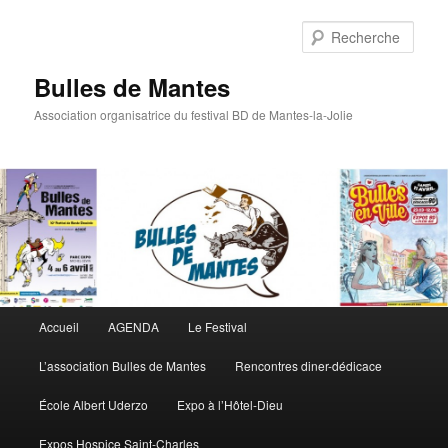
Rech
Bulles de Mantes
Association organisatrice du festival BD de Mantes-la-Jolie
Menu principal
Accueil
AGENDA
Le Festival
Aller au contenu principal
Aller au contenu secondaire
L’association Bulles de Mantes
Rencontres diner-dédicace
École Albert Uderzo
Expo à l’Hôtel-Dieu
Expos Hospice Saint-Charles