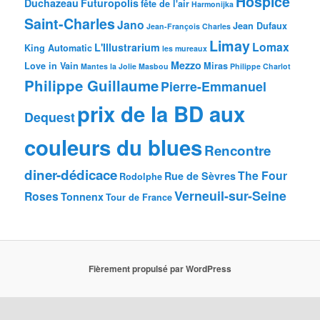
Hospice
Duchazeau
Futuropolis
fête de l'air
Harmonijka
Saint-Charles
Jano
Jean Dufaux
Jean-François Charles
Limay
Lomax
L'Illustrarium
King Automatic
les mureaux
Mezzo
Love in Vain
Miras
Mantes la Jolie
Masbou
Philippe Charlot
Philippe Guillaume
Pierre-Emmanuel
prix de la BD aux
Dequest
couleurs du blues
Rencontre
diner-dédicace
The Four
Rue de Sèvres
Rodolphe
Verneuil-sur-Seine
Roses
Tonnenx
Tour de France
Fièrement propulsé par WordPress