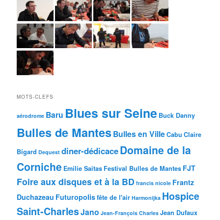
MOTS-CLEFS
Blues sur Seine
Baru
Buck Danny
aérodrome
Bulles de Mantes
Bulles en Ville
Cabu
Claire
Domaine de la
diner-dédicace
Bigard
Dequest
Corniche
FJT
Emilie Saitas
Festival Bulles de Mantes
Foire aux disques et à la BD
Frantz
francis nicole
Hospice
Duchazeau
Futuropolis
fête de l'air
Harmonijka
Saint-Charles
Jano
Jean Dufaux
Jean-François Charles