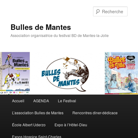
Rech
Bulles de Mantes
Association organisatrice du festival BD de Mantes-la-Jolie
Menu principal
Accueil
AGENDA
Le Festival
Aller au contenu principal
Aller au contenu secondaire
L’association Bulles de Mantes
Rencontres diner-dédicace
École Albert Uderzo
Expo à l’Hôtel-Dieu
Expos Hospice Saint-Charles