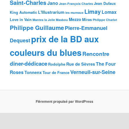
Saint-Charles
Jano
Jean Dufaux
Jean-François Charles
Limay
Lomax
L'Illustrarium
King Automatic
les mureaux
Mezzo
Love in Vain
Miras
Mantes la Jolie
Masbou
Philippe Charlot
Philippe Guillaume
Pierre-Emmanuel
prix de la BD aux
Dequest
couleurs du blues
Rencontre
diner-dédicace
The Four
Rue de Sèvres
Rodolphe
Verneuil-sur-Seine
Roses
Tonnenx
Tour de France
Fièrement propulsé par WordPress