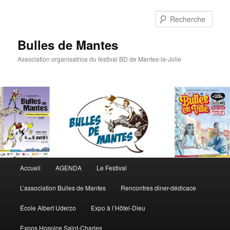
Rech
Bulles de Mantes
Association organisatrice du festival BD de Mantes-la-Jolie
Menu principal
Accueil
AGENDA
Le Festival
Aller au contenu principal
Aller au contenu secondaire
L’association Bulles de Mantes
Rencontres diner-dédicace
École Albert Uderzo
Expo à l’Hôtel-Dieu
Expos Hospice Saint-Charles