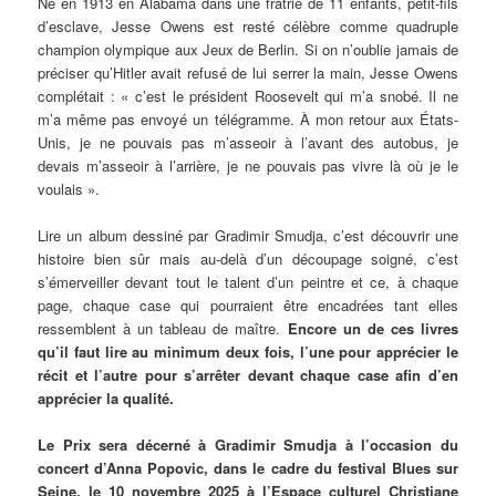
Né en 1913 en Alabama dans une fratrie de 11 enfants, petit-fils
d’esclave, Jesse Owens est resté célèbre comme quadruple
champion olympique aux Jeux de Berlin. Si on n’oublie jamais de
préciser qu’Hitler avait refusé de lui serrer la main, Jesse Owens
complétait : « c’est le président Roosevelt qui m’a snobé. Il ne
m’a même pas envoyé un télégramme. À mon retour aux États-
Unis, je ne pouvais pas m’asseoir à l’avant des autobus, je
devais m’asseoir à l’arrière, je ne pouvais pas vivre là où je le
voulais ».
Lire un album dessiné par Gradimir Smudja, c’est découvrir une
histoire bien sûr mais au-delà d’un découpage soigné, c’est
s’émerveiller devant tout le talent d’un peintre et ce, à chaque
page, chaque case qui pourraient être encadrées tant elles
ressemblent à un tableau de maître.
Encore un de ces livres
qu’il faut lire au minimum deux fois, l’une pour apprécier le
récit et l’autre pour s’arrêter devant chaque case afin d’en
apprécier la qualité.
Le Prix sera décerné à Gradimir Smudja à l’occasion du
concert d’Anna Popovic, dans le cadre du festival Blues sur
Seine, le 10 novembre 2025 à l’Espace culturel Christiane