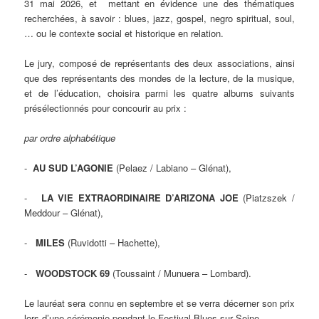
31 mai 2026, et mettant en évidence une des thématiques
recherchées, à savoir : blues, jazz, gospel, negro spiritual, soul,
… ou le contexte social et historique en relation.
Le jury, composé de représentants des deux associations, ainsi
que des représentants des mondes de la lecture, de la musique,
et de l’éducation, choisira parmi les quatre albums suivants
présélectionnés pour concourir au prix :
par ordre alphabétique
-
AU SUD L’AGONIE
(Pelaez / Labiano – Glénat),
-
LA VIE EXTRAORDINAIRE D’ARIZONA JOE
(Piatzszek /
Meddour – Glénat),
-
MILES
(Ruvidotti – Hachette),
-
WOODSTOCK 69
(Toussaint / Munuera – Lombard).
Le lauréat sera connu en septembre et se verra décerner son prix
lors d’une cérémonie pendant le Festival Blues sur Seine.