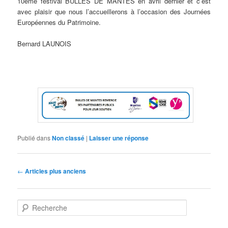
10ème festival BULLES DE MANTES en avril dernier et c’est
avec plaisir que nous l’accueillerons à l’occasion des Journées
Européennes du Patrimoine.
Bernard LAUNOIS
Publié dans
Non classé
|
Laisser une réponse
Navigation des articles
←
Articles plus anciens
Recherche