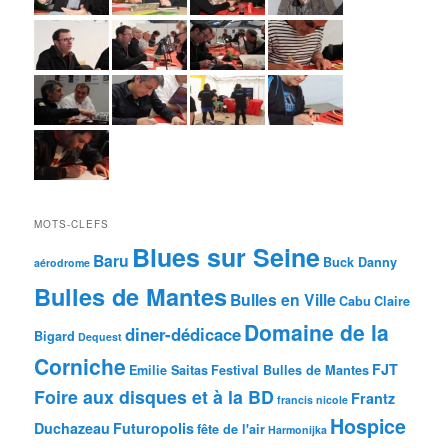
MOTS-CLEFS
Blues sur Seine
Baru
Buck Danny
aérodrome
Bulles de Mantes
Bulles en Ville
Cabu
Claire
Domaine de la
diner-dédicace
Bigard
Dequest
Corniche
FJT
Emilie Saitas
Festival Bulles de Mantes
Foire aux disques et à la BD
Frantz
francis nicole
Hospice
Duchazeau
Futuropolis
fête de l'air
Harmonijka