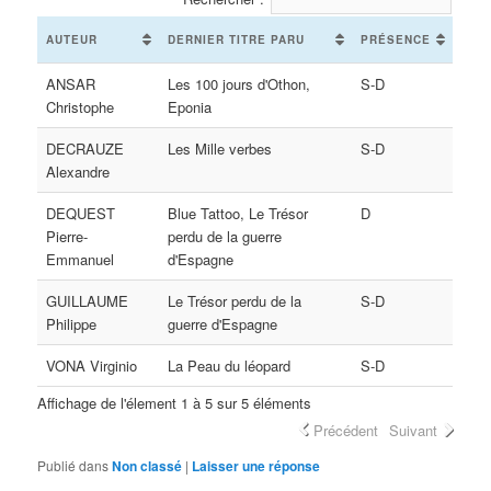
AUTEUR
DERNIER TITRE PARU
PRÉSENCE
ANSAR
Les 100 jours d'Othon,
S-D
Christophe
Eponia
DECRAUZE
Les Mille verbes
S-D
Alexandre
DEQUEST
Blue Tattoo, Le Trésor
D
Pierre-
perdu de la guerre
Emmanuel
d'Espagne
GUILLAUME
Le Trésor perdu de la
S-D
Philippe
guerre d'Espagne
VONA Virginio
La Peau du léopard
S-D
Affichage de l'élement 1 à 5 sur 5 éléments
Précédent
Suivant
Publié dans
Non classé
|
Laisser une réponse