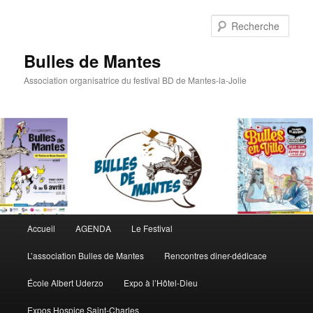
Rech
Bulles de Mantes
Association organisatrice du festival BD de Mantes-la-Jolie
Menu principal
Accueil
AGENDA
Le Festival
Aller au contenu principal
Aller au contenu secondaire
L’association Bulles de Mantes
Rencontres diner-dédicace
École Albert Uderzo
Expo à l’Hôtel-Dieu
Expos Hospice Saint-Charles