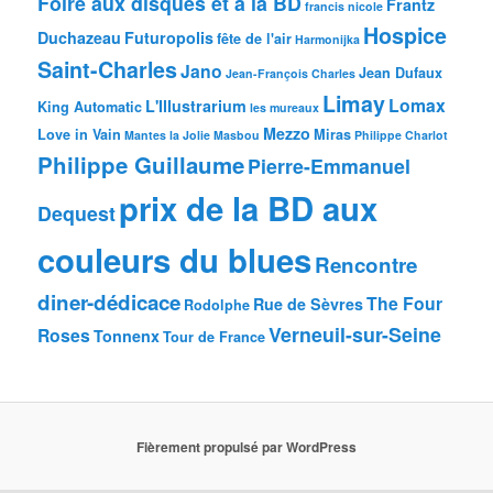
Foire aux disques et à la BD
Frantz
francis nicole
Hospice
Duchazeau
Futuropolis
fête de l'air
Harmonijka
Saint-Charles
Jano
Jean Dufaux
Jean-François Charles
Limay
Lomax
L'Illustrarium
King Automatic
les mureaux
Mezzo
Love in Vain
Miras
Mantes la Jolie
Masbou
Philippe Charlot
Philippe Guillaume
Pierre-Emmanuel
prix de la BD aux
Dequest
couleurs du blues
Rencontre
diner-dédicace
The Four
Rue de Sèvres
Rodolphe
Verneuil-sur-Seine
Roses
Tonnenx
Tour de France
Fièrement propulsé par WordPress