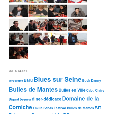
MOTS-CLEFS
Blues sur Seine
Baru
Buck Danny
aérodrome
Bulles de Mantes
Bulles en Ville
Cabu
Claire
Domaine de la
diner-dédicace
Bigard
Dequest
Corniche
FJT
Emilie Saitas
Festival Bulles de Mantes