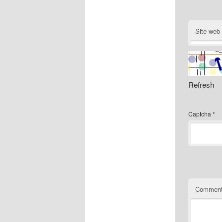
Site web
Refresh
Captcha
*
Comment