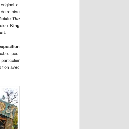
original et
e de remise
éciale
The
icien
King
uit
.
exposition
ublic peut
particulier
sition avec