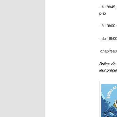
- à 18h45
prix
- à 19h00 
- de 19h0
chapitea
Bulles de
leur préci