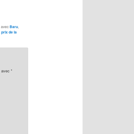
é avec
Baru
,
,
prix de la
s avec
*