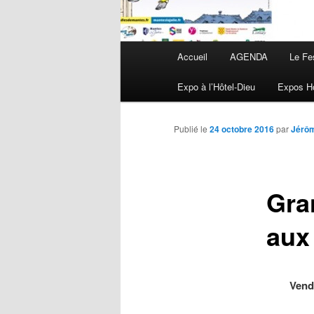
Menu principal
Accueil
AGENDA
Le Fe
Aller au contenu principal
Aller au contenu secondaire
Expo à l’Hôtel-Dieu
Expos Ho
Publié le
24 octobre 2016
par
Jérô
Gra
aux
Vend