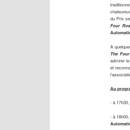
traditionn
chaleureux
du Prix s
Four Ros
Automati
A quelque
The Four
admirer le
et reconna
l’associati
Au progr
- à 17h30,
- à 18h00
Automati