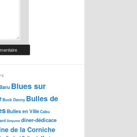
FS
Blues sur
Baru
e
Bulles de
Buck Danny
es
Bulles en Ville
Cabu
diner-dédicace
gard
Dequest
ne de la Corniche