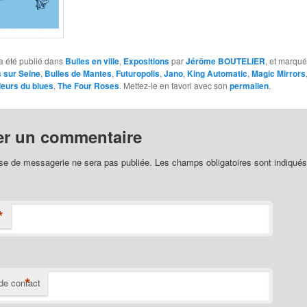
a été publié dans
Bulles en ville
,
Expositions
par
Jérôme BOUTELIER
, et marqu
 sur Seine
,
Bulles de Mantes
,
Futuropolis
,
Jano
,
King Automatic
,
Magic Mirrors
eurs du blues
,
The Four Roses
. Mettez-le en favori avec son
permalien
.
er un commentaire
se de messagerie ne sera pas publiée. Les champs obligatoires sont indiqué
*
*
de contact