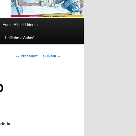
École Albert Uderzo
L’affiche d’Achdé
Navigation des
←
Précédent
Suivant
→
articles
D
de la