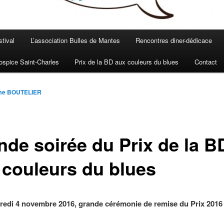
stival
L’association Bulles de Mantes
Rencontres diner-dédicace
spice Saint-Charles
Prix de la BD aux couleurs du blues
Contact
me BOUTELIER
nde soirée du Prix de la B
 couleurs du blues
redi 4 novembre 2016, grande cérémonie de remise du Prix 2016 