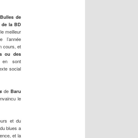
Bulles de
 de la
BD
e meilleur
e l’année
n cours, et
s ou des
en sont
exte social
s
de
Baru
onvaincu le
eurs et du
 du blues a
ence, et la