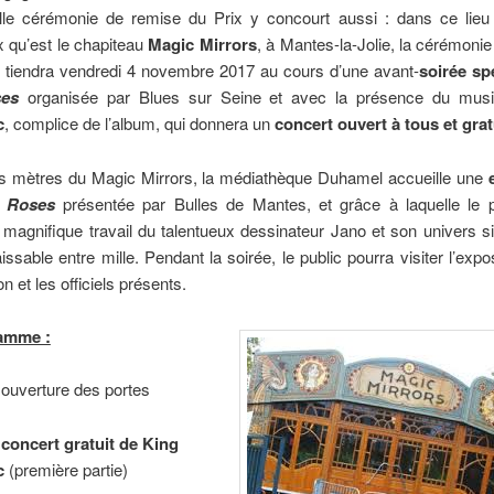
elle cérémonie de remise du Prix y concourt aussi : dans ce lieu 
 qu’est le chapiteau
Magic Mirrors
, à Mantes-la-Jolie, la cérémoni
e tiendra vendredi 4 novembre 2017 au cours d’une avant-
soirée sp
es
organisée par Blues sur Seine et avec la présence du mus
c
, complice de l’album, qui donnera un
concert ouvert à tous et grat
s mètres du Magic Mirrors, la médiathèque Duhamel accueille une
 Roses
présentée par Bulles de Mantes, et grâce à laquelle le p
 magnifique travail du talentueux dessinateur Jano et son univers si 
issable entre mille. Pendant la soirée, le public pourra visiter l’expo
on et les officiels présents.
amme :
 ouverture des portes
,
concert gratuit de King
c
(première partie)