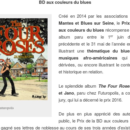
BD aux couleurs du blues
Créé en 2014 par les associations
Mantes et Blues sur Seine
, le
Prix
aux couleurs du blues
récompense l
album paru entre le 1
juin d
er
précédente et le 31 mai de l’année e
illustrant une
thématiq
ue du blue
musiques afro-américaines
qui 
dérivées, ou encore illustrant le cont
et historique en relation.
Le splendide album
The Four Rose
et Jano
, paru chez Futuropolis, a c
jury, qui lui a décerné le prix 2016.
uturopolis
De plus en plus apprécié des aut
public, le Prix de la BD aux couleurs
gagné ses lettres de noblesse au cours de ses trois années d’exist