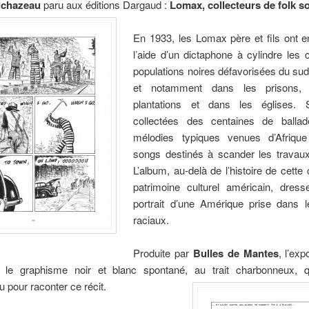
uchazeau
paru aux éditions Dargaud :
Lomax, collecteurs de folk s
En 1933, les Lomax père et fils ont e
l’aide d’un dictaphone à cylindre les
populations noires défavorisées du su
et notamment dans les prisons,
plantations et dans les églises. 
collectées des centaines de ballad
mélodies typiques venues d’Afriqu
songs destinés à scander les travau
L’album, au-delà de l’histoire de cette 
patrimoine culturel américain, dress
portrait d’une Amérique prise dans le
raciaux.
Produite par
Bulles de Mantes
, l’exp
 le graphisme noir et blanc spontané, au trait charbonneux, q
pour raconter ce récit.