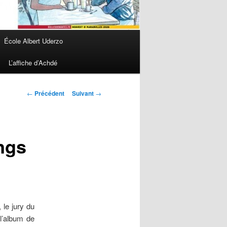
École Albert Uderzo
L’affiche d’Achdé
Navigation des
←
Précédent
Suivant
→
articles
ngs
 le jury du
 l’album de