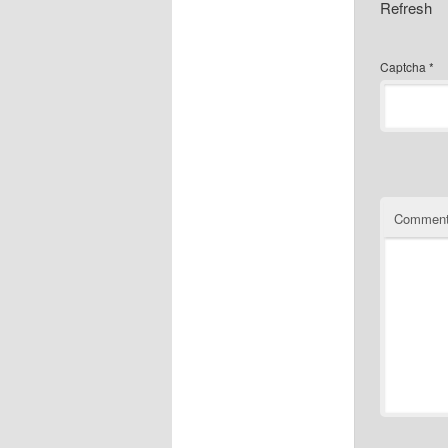
Refresh
Captcha
*
Comment