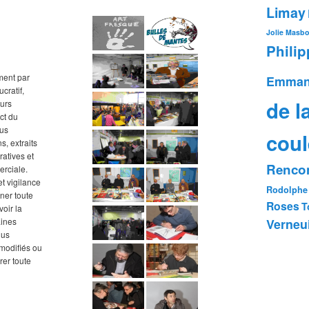
Limay
Jolie
Masb
Phili
ment par
Emman
cratif,
de l
ours
ct du
ous
coul
s, extraits
tratives et
Rencon
erciale.
t vigilance
Rodolphe
ner toute
Roses
T
oir la
Verneui
aines
lus
e modifiés ou
rer toute