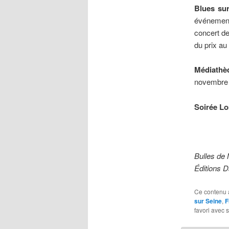
Blues su
événemen
concert de
du prix au
Médiathè
novembre
Soirée L
Bulles de 
Éditions 
Ce contenu 
sur Seine
,
F
favori avec 