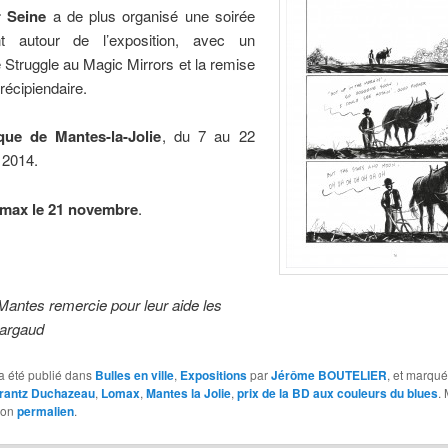
r Seine
a de plus organisé une soirée
t autour de l’exposition, avec un
 Struggle au Magic Mirrors et la remise
 récipiendaire.
que de Mantes-la-Jolie
, du 7 au 22
 2014.
omax le 21 novembre
.
Mantes remercie pour leur aide les
Dargaud
a été publié dans
Bulles en ville
,
Expositions
par
Jérôme BOUTELIER
, et marqu
rantz Duchazeau
,
Lomax
,
Mantes la Jolie
,
prix de la BD aux couleurs du blues
.
son
permalien
.