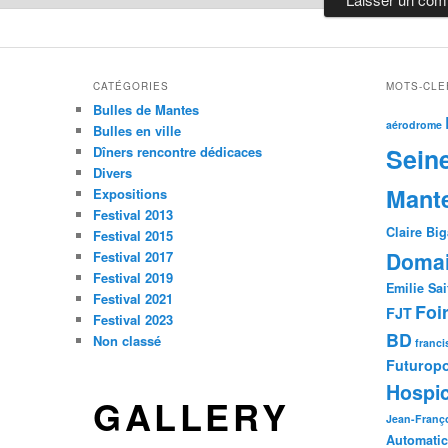
CATÉGORIES
MOTS-CLE
Bulles de Mantes
aérodrome
Bulles en ville
Sein
Dîners rencontre dédicaces
Divers
Mant
Expositions
Festival 2013
Claire Bi
Festival 2015
Domai
Festival 2017
Festival 2019
Emilie Sai
Festival 2021
Foi
FJT
Festival 2023
BD
Non classé
franci
Futuropo
Hospic
GALLERY
Jean-Franço
Automatic