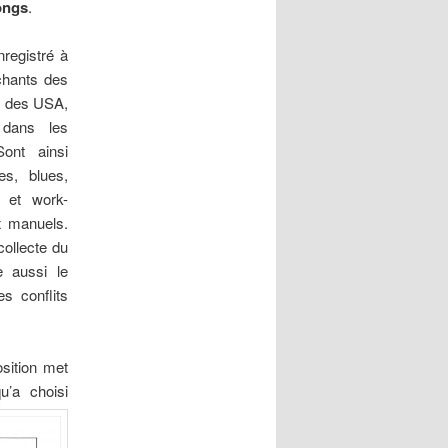
ongs
.
nregistré à
 chants des
d des USA,
 dans les
Sont ainsi
es, blues,
e et work-
x manuels.
collecte du
e aussi le
s conflits
osition met
u’a choisi