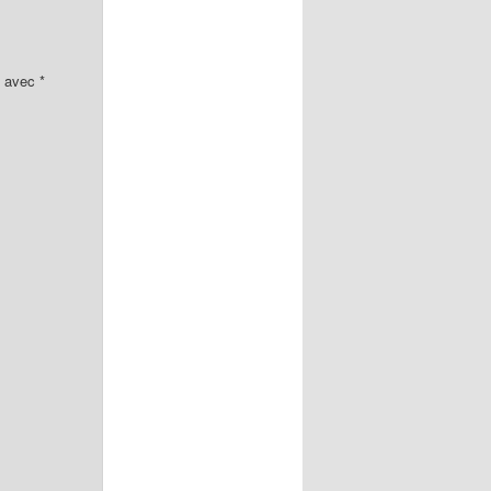
s avec
*