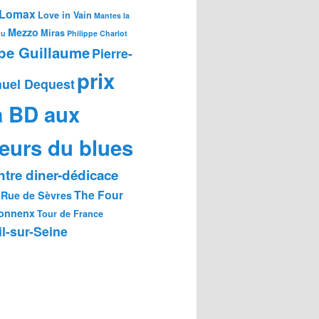
Lomax
Love in Vain
Mantes la
Mezzo
Miras
ou
Philippe Charlot
ppe Guillaume
Pierre-
prix
uel Dequest
a BD aux
eurs du blues
tre diner-dédicace
The Four
Rue de Sèvres
onnenx
Tour de France
l-sur-Seine