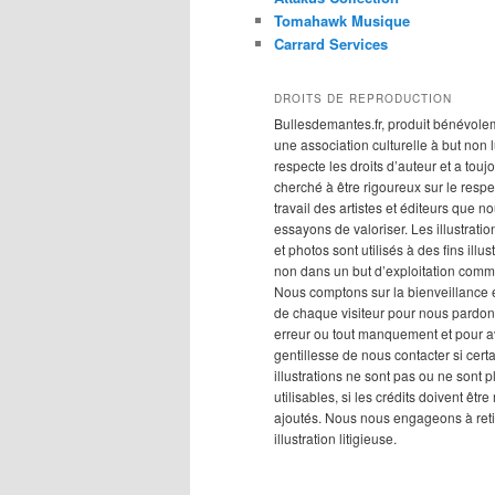
Tomahawk Musique
Carrard Services
DROITS DE REPRODUCTION
Bullesdemantes.fr, produit bénévole
une association culturelle à but non lu
respecte les droits d’auteur et a touj
cherché à être rigoureux sur le respe
travail des artistes et éditeurs que n
essayons de valoriser. Les illustration
et photos sont utilisés à des fins illus
non dans un but d’exploitation comm
Nous comptons sur la bienveillance e
de chaque visiteur pour nous pardon
erreur ou tout manquement et pour av
gentillesse de nous contacter si cert
illustrations ne sont pas ou ne sont p
utilisables, si les crédits doivent êtr
ajoutés. Nous nous engageons à reti
illustration litigieuse.