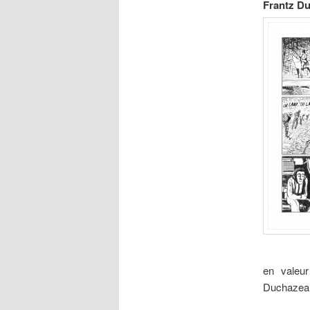
Frantz D
en valeur
Duchazeau 