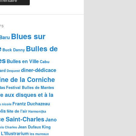
FS
Blues sur
Baru
e
Bulles de
Buck Danny
es
Bulles en Ville
Cabu
diner-dédicace
gard
Dequest
ne de la Corniche
tas
Festival Bulles de Mantes
re aux disques et à la
Frantz Duchazeau
s nicole
lis
fête de l'air
Harmonijka
e Saint-Charles
Jano
Jean Dufaux
King
is Charles
L'Illustrarium
les mureaux