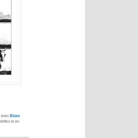
é avec
Blues
 Mettez-le en