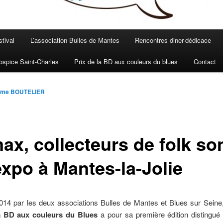
stival
L’association Bulles de Mantes
Rencontres diner-dédicace
spice Saint-Charles
Prix de la BD aux couleurs du blues
Contact
ôme BOUTELIER
ax, collecteurs de folk so
expo à Mantes-la-Jolie
14 par les deux associations Bulles de Mantes et Blues sur Seine,
a BD aux couleurs du Blues
a pour sa première édition distingué