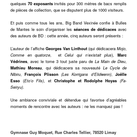
quelques
70 exposants
invités pour 300 mètres de bacs remplis
de pièces de collection, que se disputent plus de 1000 visiteurs.
Et puis comme tous les ans, Big Band Vexinée confie à Bulles
de Mantes le soin d’organiser les
séances de dédicaces
avec
des auteurs de BD : cette année, cinq auteurs seront présents :
L’auteur de l’affiche
Georges Van Linthout
(qui dédicacera
Mojo
,
Comme en quatorze
, et
Celui qui n’existait plus
),
Marc
Védrines
, avec le tome 3 tout juste paru de
La Main de Dieu
,
Mathieu Moreau
, qui dédicacera sa nouveauté
Le Cycle de
Nibiru
,
François Plisson
(Les
Korrigans d’Elidwenn)
,
Joëlle
Esso
(
Eto’o Fils)
, et
Christophe et Rodolphe Hoyas
(Fa-
Seiryu)
.
Une ambiance conviviale et détendue qui favorise d’agréables
moments de rencontre avec les auteurs : ne les manquez pas !
Gymnase Guy Moquet, Rue Charles Tellier, 78520 Limay