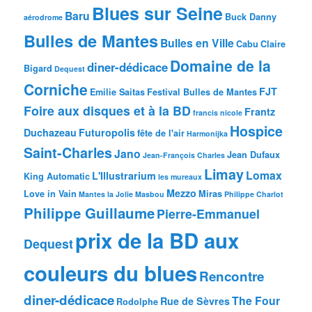
Blues sur Seine
Baru
Buck Danny
aérodrome
Bulles de Mantes
Bulles en Ville
Cabu
Claire
Domaine de la
diner-dédicace
Bigard
Dequest
Corniche
FJT
Emilie Saitas
Festival Bulles de Mantes
Foire aux disques et à la BD
Frantz
francis nicole
Hospice
Duchazeau
Futuropolis
fête de l'air
Harmonijka
Saint-Charles
Jano
Jean Dufaux
Jean-François Charles
Limay
Lomax
L'Illustrarium
King Automatic
les mureaux
Mezzo
Love in Vain
Miras
Mantes la Jolie
Masbou
Philippe Charlot
Philippe Guillaume
Pierre-Emmanuel
prix de la BD aux
Dequest
couleurs du blues
Rencontre
diner-dédicace
The Four
Rue de Sèvres
Rodolphe