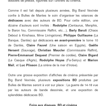
dossiers de presse, figurines sur l’univers du cinéma.
Comme il est fait depuis plusieurs années, Big Band Vexinée
confie à Bulles de Mantes le soin d’organiser les séances de
dédicaces
avec des auteurs de BD. Pour cette édition, une
dizaine d’auteurs sont invités :
Rodolphe
(Centaurus, Menphis,
le Baron fou, Commissaire Raffini, etc…),
Barly Baruti
(Chaos
Debout à Kinshasa, Mme Livingstone),
Philippe Guillaume
(La
Banque, Dantès) qui dédicacera
en avant-première
le tome 10
de Dantès,
Claire Fauvel
(Une saison en Egypte),
Gaëlle
Hersent
(Sauvage),
Christian Maucler
(Commissaire Raffini),
Pierre-Emmanuel Dequest
(Premier de cordée),
Claire Bigard
(Le Casque d’Agris),
Rodolphe Hoyas
(Fa-Seiryu) et
Marion
Mail
, et
Luc Plisson
(La sirène de la mer d’Iroise).
Outre une grosse exposition d’affiches de cinéma présentée par
Big Band Vexinée, plusieurs
expositions BD
produites par
Bulles de Mantes seront à voir sur place : La guerre de 14-18 vue
par les auteurs de bande dessinée, et une exposition de
splendides dédicaces BD.
Foire aux disques, BD et cinéma