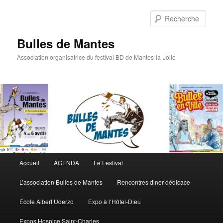
Rech
Bulles de Mantes
Association organisatrice du festival BD de Mantes-la-Jolie
Menu principal
Accueil
AGENDA
Le Festival
Aller au contenu principal
Aller au contenu secondaire
L’association Bulles de Mantes
Rencontres diner-dédicace
École Albert Uderzo
Expo à l’Hôtel-Dieu
Expos Hospice Saint-Charles