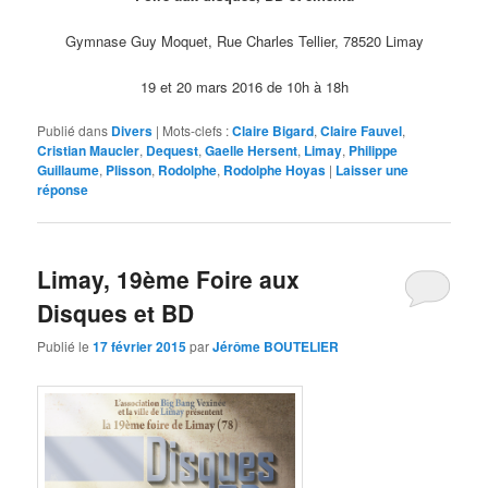
Gymnase Guy Moquet, Rue Charles Tellier, 78520 Limay
19 et 20 mars 2016 de 10h à 18h
Publié dans
Divers
|
Mots-clefs :
Claire Bigard
,
Claire Fauvel
,
Cristian Maucler
,
Dequest
,
Gaelle Hersent
,
Limay
,
Philippe
Guillaume
,
Plisson
,
Rodolphe
,
Rodolphe Hoyas
|
Laisser une
réponse
Limay, 19ème Foire aux
Disques et BD
Publié le
17 février 2015
par
Jérôme BOUTELIER