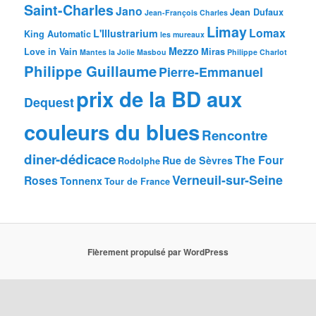
Saint-Charles
Jano
Jean Dufaux
Jean-François Charles
Limay
Lomax
L'Illustrarium
King Automatic
les mureaux
Mezzo
Love in Vain
Miras
Mantes la Jolie
Masbou
Philippe Charlot
Philippe Guillaume
Pierre-Emmanuel
prix de la BD aux
Dequest
couleurs du blues
Rencontre
diner-dédicace
The Four
Rue de Sèvres
Rodolphe
Verneuil-sur-Seine
Roses
Tonnenx
Tour de France
Fièrement propulsé par WordPress