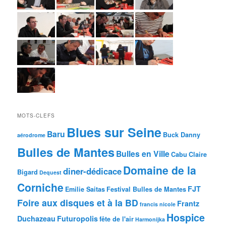
MOTS-CLEFS
Blues sur Seine
Baru
Buck Danny
aérodrome
Bulles de Mantes
Bulles en Ville
Cabu
Claire
Domaine de la
diner-dédicace
Bigard
Dequest
Corniche
FJT
Emilie Saitas
Festival Bulles de Mantes
Foire aux disques et à la BD
Frantz
francis nicole
Hospice
Duchazeau
Futuropolis
fête de l'air
Harmonijka