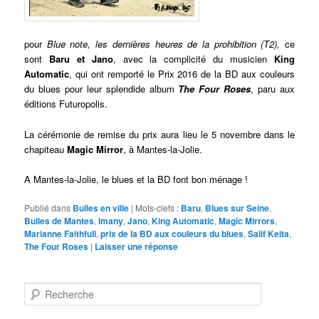
pour
Blue note, les dernières heures de la prohibition (T2),
ce
sont
Baru et Jano
, avec la complicité du musicien
King
Automatic
, qui ont remporté le Prix 2016 de la BD aux couleurs
du blues pour leur splendide album
The Four Roses
, paru aux
éditions Futuropolis.
La cérémonie de remise du prix aura lieu le 5 novembre dans le
chapiteau
Magic Mirror
, à Mantes-la-Jolie.
A Mantes-la-Jolie, le blues et la BD font bon ménage !
Publié dans
Bulles en ville
|
Mots-clefs :
Baru
,
Blues sur Seine
,
Bulles de Mantes
,
Imany
,
Jano
,
King Automatic
,
Magic Mirrors
,
Marianne Faithfull
,
prix de la BD aux couleurs du blues
,
Salif Keita
,
The Four Roses
|
Laisser une réponse
Recherche