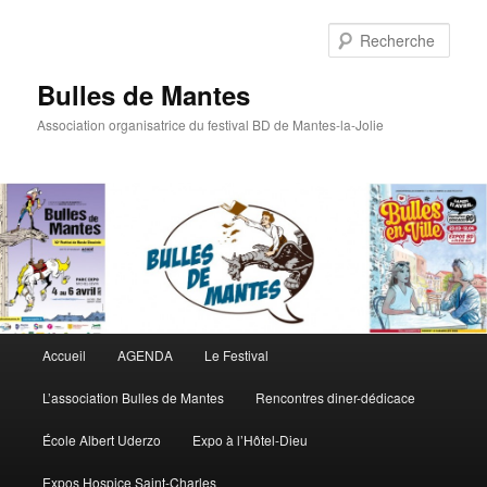
Rech
Bulles de Mantes
Association organisatrice du festival BD de Mantes-la-Jolie
Menu principal
Accueil
AGENDA
Le Festival
Aller au contenu principal
Aller au contenu secondaire
L’association Bulles de Mantes
Rencontres diner-dédicace
École Albert Uderzo
Expo à l’Hôtel-Dieu
Expos Hospice Saint-Charles