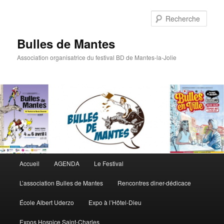
Rech
Bulles de Mantes
Association organisatrice du festival BD de Mantes-la-Jolie
Menu principal
Accueil
AGENDA
Le Festival
Aller au contenu principal
Aller au contenu secondaire
L’association Bulles de Mantes
Rencontres diner-dédicace
École Albert Uderzo
Expo à l’Hôtel-Dieu
Expos Hospice Saint-Charles