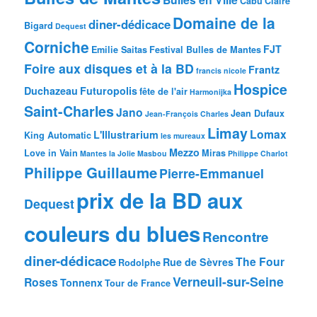
Cabu
Claire
Domaine de la
diner-dédicace
Bigard
Dequest
Corniche
FJT
Emilie Saitas
Festival Bulles de Mantes
Foire aux disques et à la BD
Frantz
francis nicole
Hospice
Duchazeau
Futuropolis
fête de l'air
Harmonijka
Saint-Charles
Jano
Jean Dufaux
Jean-François Charles
Limay
Lomax
L'Illustrarium
King Automatic
les mureaux
Mezzo
Love in Vain
Miras
Mantes la Jolie
Masbou
Philippe Charlot
Philippe Guillaume
Pierre-Emmanuel
prix de la BD aux
Dequest
couleurs du blues
Rencontre
diner-dédicace
The Four
Rue de Sèvres
Rodolphe
Verneuil-sur-Seine
Roses
Tonnenx
Tour de France