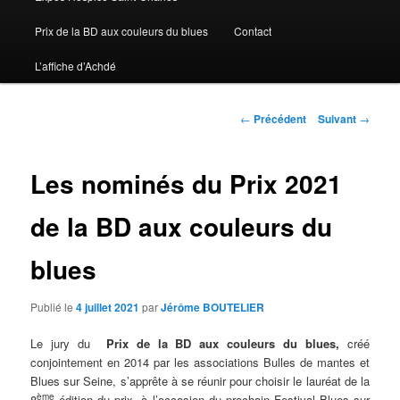
Prix de la BD aux couleurs du blues
Contact
L’affiche d’Achdé
Navigation des articles
←
Précédent
Suivant
→
Les nominés du Prix 2021
de la BD aux couleurs du
blues
Publié le
4 juillet 2021
par
Jérôme BOUTELIER
Le jury du
Prix de la BD aux couleurs du blues,
créé
conjointement en 2014 par les associations Bulles de mantes et
Blues sur Seine, s’apprête à se réunir pour choisir le lauréat de la
ème
8
édition du prix, à l’occasion du prochain Festival Blues sur