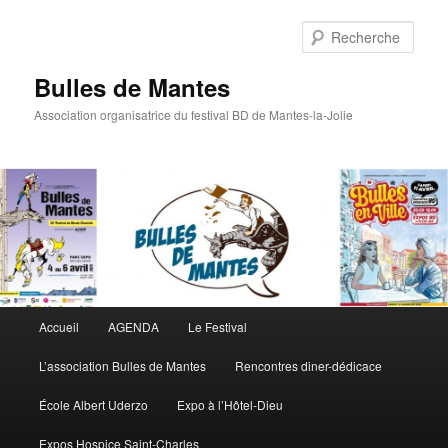
Rech
Bulles de Mantes
Association organisatrice du festival BD de Mantes-la-Jolie
Menu principal
Accueil
AGENDA
Le Festival
Aller au contenu principal
Aller au contenu secondaire
L’association Bulles de Mantes
Rencontres diner-dédicace
École Albert Uderzo
Expo à l’Hôtel-Dieu
Expos Hospice Saint-Charles