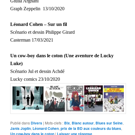
Giulia Argnani
Graph Zeppelin
13/10/2020
Léonard Cohen – Sur un fil
Scénario et dessin Philippe Girard
Casterman
17/03/2021
Un cow-boy dans le coton (Une aventure de Lucky
Luke)
Scénario Jul et dessin Achdé
Lucky comics
23/10/2020
Publié dans
Divers
|
Mots-clefs :
Bix
,
Blanc autour
,
Blues sur Seine
,
Janis Joplin
,
Léonard Cohen
,
prix de la BD aux couleurs du blues
,
Un cow-boy dans le coton
|
Laisser une réponse