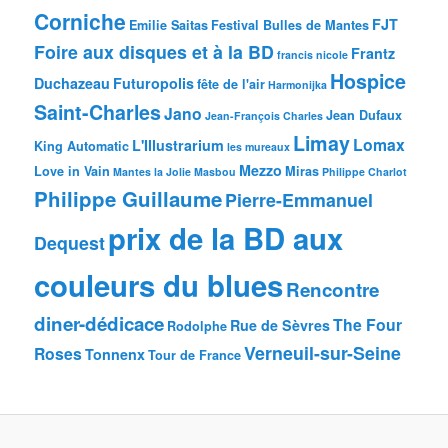
Corniche
FJT
Emilie Saitas
Festival Bulles de Mantes
Foire aux disques et à la BD
Frantz
francis nicole
Hospice
Duchazeau
Futuropolis
fête de l'air
Harmonijka
Saint-Charles
Jano
Jean Dufaux
Jean-François Charles
Limay
Lomax
L'Illustrarium
King Automatic
les mureaux
Mezzo
Love in Vain
Miras
Mantes la Jolie
Masbou
Philippe Charlot
Philippe Guillaume
Pierre-Emmanuel
prix de la BD aux
Dequest
couleurs du blues
Rencontre
diner-dédicace
The Four
Rue de Sèvres
Rodolphe
Verneuil-sur-Seine
Roses
Tonnenx
Tour de France