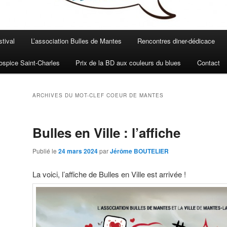
stival
L’association Bulles de Mantes
Rencontres diner-dédicace
spice Saint-Charles
Prix de la BD aux couleurs du blues
Contact
ARCHIVES DU MOT-CLEF
COEUR DE MANTES
Bulles en Ville : l’affiche
Publié le
24 mars 2024
par
Jérôme BOUTELIER
La voici, l’affiche de Bulles en Ville est arrivée !