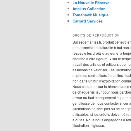
La Nouvelle Réserve
Attakus Collection
Tomahawk Musique
Carrard Services
DROITS DE REPRODUCTION
Bullesdemantes.fr, produit bénévole
une association culturelle à but non lu
respecte les droits d’auteur et a touj
cherché à être rigoureux sur le respe
travail des artistes et éditeurs que n
essayons de valoriser. Les illustration
et photos sont utilisés à des fins illus
non dans un but d’exploitation comm
Nous comptons sur la bienveillance e
de chaque visiteur pour nous pardon
erreur ou tout manquement et pour av
gentillesse de nous contacter si cert
illustrations ne sont pas ou ne sont p
utilisables, si les crédits doivent êtr
ajoutés. Nous nous engageons à reti
illustration litigieuse.