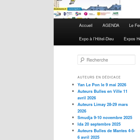
Menu principal
Accueil
AGENDA
Le Fe
Aller au contenu principal
Aller au contenu secondaire
Expo à l’Hôtel-Dieu
Expos Ho
Recherche
AUTEURS EN DÉDICACE
Yan Le Pon le 9 mai 2026
Auteurs Bulles en Ville 11
avril 2026
Auteurs Limay 28-29 mars
2026
Smudja 9-10 novembre 2025
Ida 20 septembre 2025
Auteurs Bulles de Mantes 4-5-
6 avril 2025