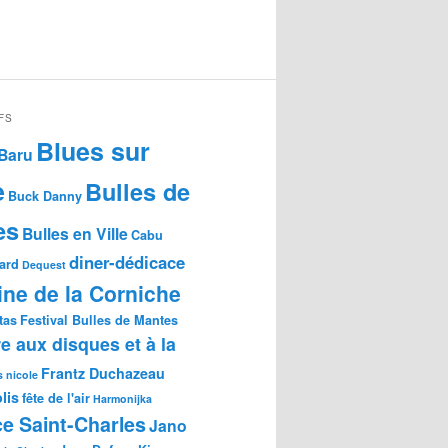
FS
Blues sur
Baru
e
Bulles de
Buck Danny
es
Bulles en Ville
Cabu
diner-dédicace
gard
Dequest
ne de la Corniche
tas
Festival Bulles de Mantes
re aux disques et à la
Frantz Duchazeau
s nicole
lis
fête de l'air
Harmonijka
e Saint-Charles
Jano