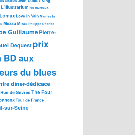
Jean Dufaux
King
is Charles
L'Illustrarium
les mureaux
Lomax
Love in Vain
Mantes la
Mezzo
Miras
ou
Philippe Charlot
ppe Guillaume
Pierre-
prix
uel Dequest
a BD aux
eurs du blues
tre diner-dédicace
The Four
Rue de Sèvres
onnenx
Tour de France
l-sur-Seine