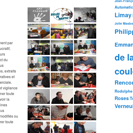
Jean-Franço
Automatic
Limay
Jolie
Masb
Phili
ment par
Emman
cratif,
de l
ours
ct du
ous
coul
s, extraits
tratives et
Rencon
erciale.
t vigilance
Rodolphe
ner toute
Roses
T
oir la
Verneui
aines
lus
e modifiés ou
rer toute