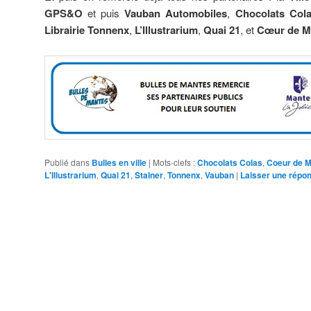
GPS&O
et puis
Vauban Automobiles
,
Chocolats Col
Librairie Tonnenx
,
L’Illustrarium
,
Quai 21
, et
Cœur de M
Publié dans
Bulles en ville
|
Mots-clefs :
Chocolats Colas
,
Coeur de 
L'Illustrarium
,
Quai 21
,
Stalner
,
Tonnenx
,
Vauban
|
Laisser une répo