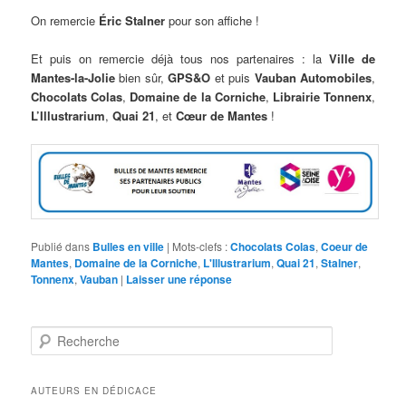
On remercie
Éric Stalner
pour son affiche !
Et puis on remercie déjà tous nos partenaires : la
Ville de
Mantes-la-Jolie
bien sûr,
GPS&O
et puis
Vauban Automobiles
,
Chocolats Colas
,
Domaine de la Corniche
,
Librairie Tonnenx
,
L’Illustrarium
,
Quai 21
, et
Cœur de Mantes
!
Publié dans
Bulles en ville
|
Mots-clefs :
Chocolats Colas
,
Coeur de
Mantes
,
Domaine de la Corniche
,
L'Illustrarium
,
Quai 21
,
Stalner
,
Tonnenx
,
Vauban
|
Laisser une réponse
Recherche
AUTEURS EN DÉDICACE