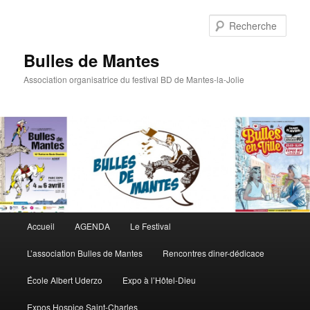
Rech
Bulles de Mantes
Association organisatrice du festival BD de Mantes-la-Jolie
Menu principal
Accueil
AGENDA
Le Festival
Aller au contenu principal
Aller au contenu secondaire
L’association Bulles de Mantes
Rencontres diner-dédicace
École Albert Uderzo
Expo à l’Hôtel-Dieu
Expos Hospice Saint-Charles