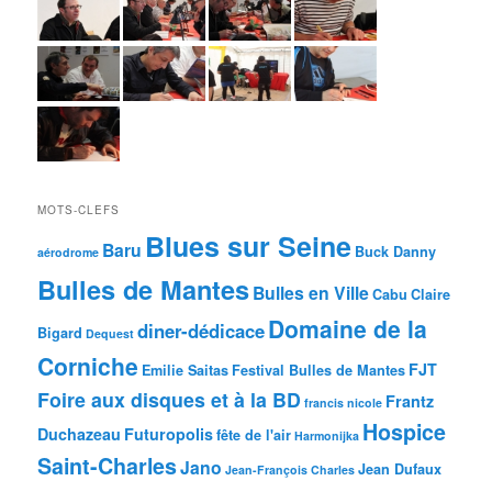
MOTS-CLEFS
Blues sur Seine
Baru
Buck Danny
aérodrome
Bulles de Mantes
Bulles en Ville
Cabu
Claire
Domaine de la
diner-dédicace
Bigard
Dequest
Corniche
FJT
Emilie Saitas
Festival Bulles de Mantes
Foire aux disques et à la BD
Frantz
francis nicole
Hospice
Duchazeau
Futuropolis
fête de l'air
Harmonijka
Saint-Charles
Jano
Jean Dufaux
Jean-François Charles